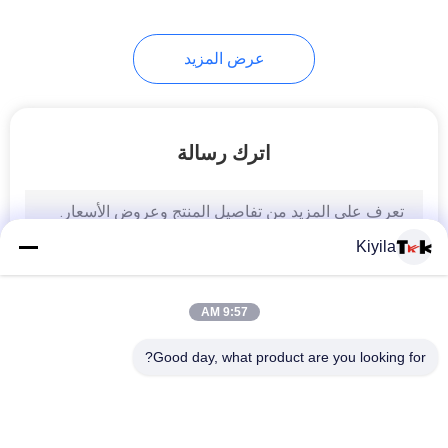
11
عرض المزيد
ملصق نقل الحرارة
اترك رسالة
Kiyila
26
الملابس هانغ الكلمات
9:57 AM
Good day, what product are you looking for?
فئات شعبية
جميع