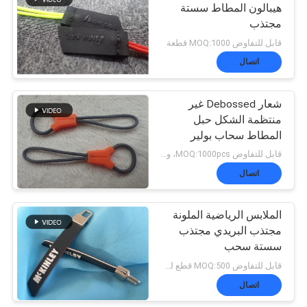
هيبالون المطاط سستة
مجتذب
51
قابل للتفاوض MOQ:1000 قطعة
المنسوجة تسميات
اتصال
الملابس
شعار Debossed غير
منتظمة الشكل حبل
المطاط سحاب بولير
لأكياس تسلق الجبال
قابل للتفاوض MOQ:1000pcs، وnegotiale
اتصال
76
الملابس الرياضية الملونة
بقع جلدية مزخرفة
مجتذب البريدي مجتذب
سستة سحب
قابل للتفاوض MOQ:500 قطع لكل لون
اتصال