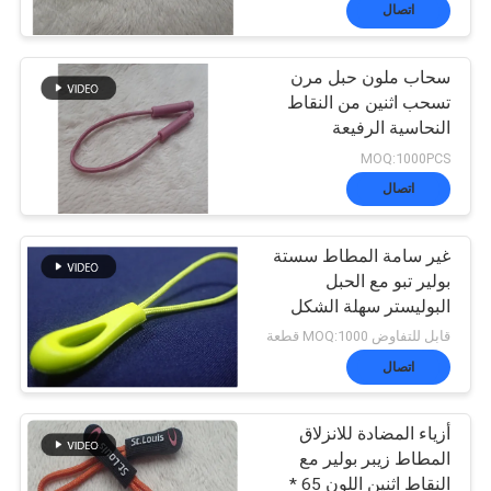
المعمل
اتصال
سحاب ملون حبل مرن
ضبط
180
تسحب اثنين من النقاط
نقل الحرارة تسميات
النحاسية الرفيعة
الجودة
والمتوسطة النحاسية
MOQ:1000PCS
المنقوشة
الملابس
اتصال
اتصل
غير سامة المطاط سستة
بنا
بولير تبو مع الحبل
البوليستر سهلة الشكل
76
أخبار
قابل للتفاوض MOQ:1000 قطعة
اتصال
طابعة الشاشة
جميع
أزياء المضادة للانزلاق
المطاط زيبر بولير مع
القضايا
النقاط اثنين اللون 65 *