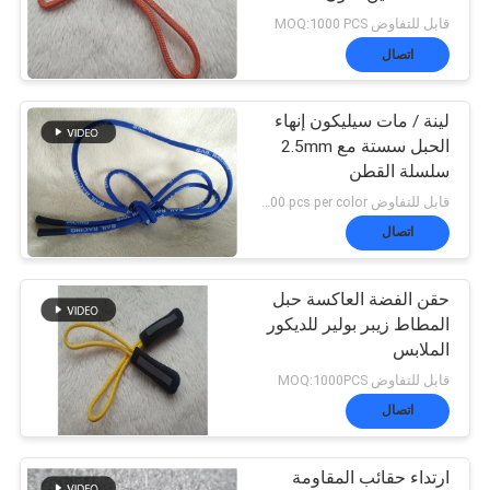
9MM
قابل للتفاوض MOQ:1000 PCS
VR
اتصال
64
SHOW
شارات TPU عالية
لينة / مات سيليكون إنهاء
الحبل سستة مع 2.5mm
التردد ثلاثية الأبعاد
سلسلة القطن
خريطة
قابل للتفاوض MOQ:negotiation，500/1000 pcs per color
الموقع
اتصال
حقن الفضة العاكسة حبل
سياسة
128
المطاط زيبر بولير للديكور
ملصقات مطاط
الملابس
الخصوصية
قابل للتفاوض MOQ:1000PCS
السيليكون
اتصال
ارتداء حقائب المقاومة