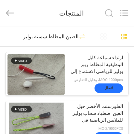
2026
T&K
المنتجات
Garment
Accessories
Co.,Ltd.
All
منزل
Rights
291
الصين المطاط سستة بولير
Reserved.
مخصص الملابس
المنتجات
الرقع
ارتداء سماعة كابل
الوظيفية المطاط زيبر
بولير للرياضي الاستماع إلى
حول
الموسيقى
MOQ:1000pcs، وقابل للتفاوض
بنا
اتصال
79
الفلورسنت الأخضر حبل
جولة
مطرز بقع مخصصة
العين اصطياد سحاب بولير
للملابس الرياضية في
في
الهواء الطلق
MOQ:1000PCS