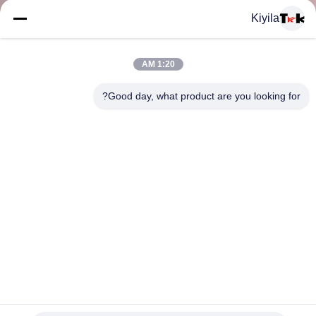
المعمل
Kiyila
ضبط
1:20 AM
الجودة
Good day, what product are you looking for?
اتصل
بنا
أخبار
جميع
القضايا
الملابس الرياضية الملونة مجتذب البريدي مجتذب سستة سحب