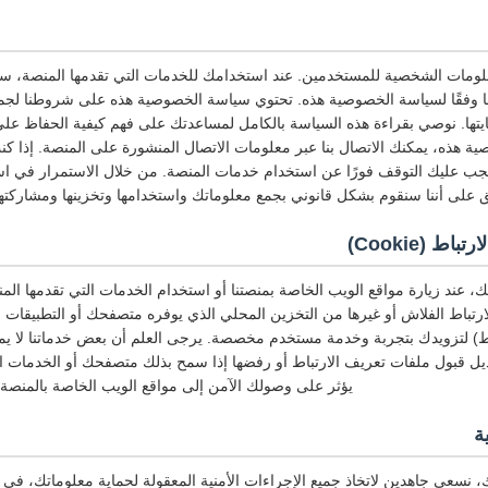
لومات الشخصية للمستخدمين. عند استخدامك للخدمات التي تقدمها المنصة، س
ا وفقًا لسياسة الخصوصية هذه. تحتوي سياسة الخصوصية هذه على شروطنا لجمع
يتها. نوصي بقراءة هذه السياسة بالكامل لمساعدتك على فهم كيفية الحفاظ عل
 هذه، يمكنك الاتصال بنا عبر معلومات الاتصال المنشورة على المنصة. إذا ك
ب عليك التوقف فورًا عن استخدام خدمات المنصة. من خلال الاستمرار في ا
 على أننا سنقوم بشكل قانوني بجمع معلوماتك واستخدامها وتخزينها ومشاركتها
 (Cookie)
، عند زيارة مواقع الويب الخاصة بمنصتنا أو استخدام الخدمات التي تقدمها ال
ارتباط الفلاش أو غيرها من التخزين المحلي الذي يوفره متصفحك أو التطبيقات ال
ط) لتزويدك بتجربة وخدمة مستخدم مخصصة. يرجى العلم أن بعض خدماتنا لا يمكن
ديل قبول ملفات تعريف الارتباط أو رفضها إذا سمح بذلك متصفحك أو الخدمات ال
يؤثر على وصولك الآمن إلى مواقع الويب الخاصة بالمنصة 
ة
 نسعى جاهدين لاتخاذ جميع الإجراءات الأمنية المعقولة لحماية معلوماتك، في 