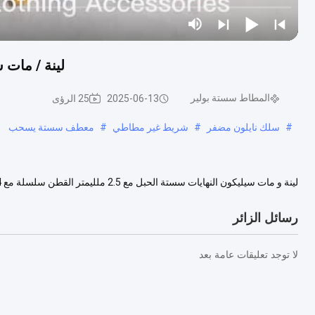
لينة / مات سيليك
المطاط سستة بولير
2025-06-13
25 الرؤى
#
سلك نايلون مضفر
#
شريط غير مطاطي
#
معطف سستة يسحب
مواصفات: 1. سحاب سحب يمكن إجراء بواسطة تبو، بك، تب المواد، كل هذ...
رسائل الزائر
لا توجد تعليقات عامة بعد