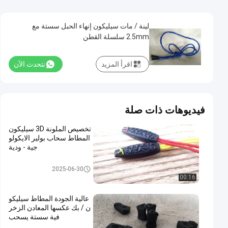
لينة / مات سيليكون إنهاء الحبل سستة مع
2.5mm سلسلة القطن
اقرأ المزيد
نتحدث الآن
فيديوهات ذات صلة
تخصيص الملونة 3D سيليكون
المطاط سحاب بولير الايكولو
جية - ودية
نقل الحرارة تسميات الملابس
2025-06-30
00:16
عالية الجودة المطاط سيليكو
ن / بك عكسها المعادن الزخر
فية سستة يسحب