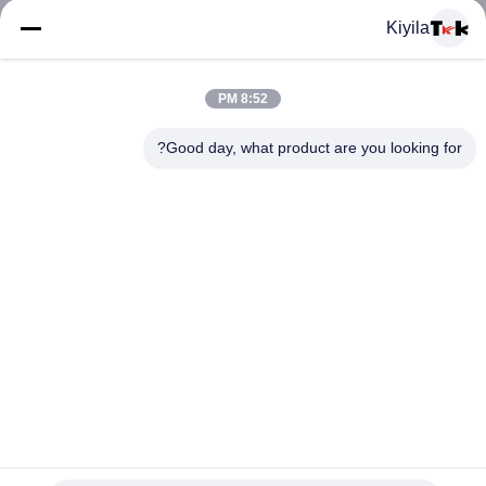
المعمل
Kiyila
ضبط
8:52 PM
الجودة
Good day, what product are you looking for?
اتصل
بنا
أخبار
جميع
عالية الجودة المطاط سيليكون / بك عكسها المعادن الزخرفية
القضايا
سستة يسحب