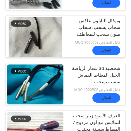
المعمل
اتصال
ونيكال النايلون عاكس
ضبط
سحاب يسحب، سحاب
ملون يسحب للمعاطف
الجودة
قابل للتفاوض MOQ:3000pcs
اتصال
اتصل
شخصية 3d شعار الرياضة
بنا
الحبل المطاط القماش
سستة يسحب
أخبار
قابل للتفاوض MOQ:1000PCS
اتصال
جميع
العرف الأسود زيبر سحب
للملابس مع لون مزدوج /
القضايا
المطاط سستة مجتذب