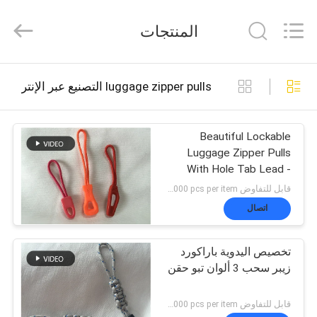
2026
T&K
المنتجات
Garment
Accessories
Co.,Ltd.
All
منزل
Rights
luggage zipper pulls التصنيع عبر الإنترنت
Reserved.
المنتجات
Beautiful Lockable
Luggage Zipper Pulls
With Hole Tab Lead -
حول
Free Feature
قابل للتفاوض MOQ:negotiation，500/1000 pcs per item
بنا
اتصال
تخصيص اليدوية باراكورد
جولة
زيبر سحب 3 ألوان تبو حقن
في
قابل للتفاوض MOQ:negotiation，500/1000 pcs per item