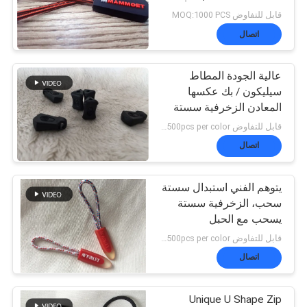
مجتذب
قابل للتفاوض MOQ:1000 PCS
VR
اتصال
SHOW
عالية الجودة المطاط
سيليكون / بك عكسها
المعادن الزخرفية سستة
خريطة
يسحب
قابل للتفاوض MOQ:500pcs per color
الموقع
اتصال
يتوهم الفني استبدال سستة
سياسة
سحب، الزخرفية سستة
يسحب مع الحبل
الخصوصية
قابل للتفاوض MOQ:500pcs per color
اتصال
Unique U Shape Zip