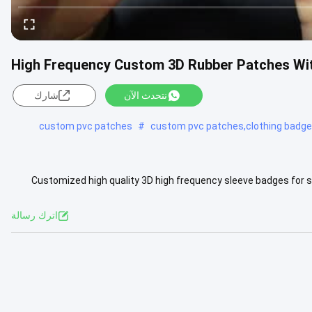
High Frequency Custom 3D Rubber Patches Wit
نتحدث الآن
شارك
custom pvc patches
#
custom pvc patches,clothing badg
Customized high quality 3D high frequency sleeve badges for 
Deliver
عرض المزيد
اترك رسالة