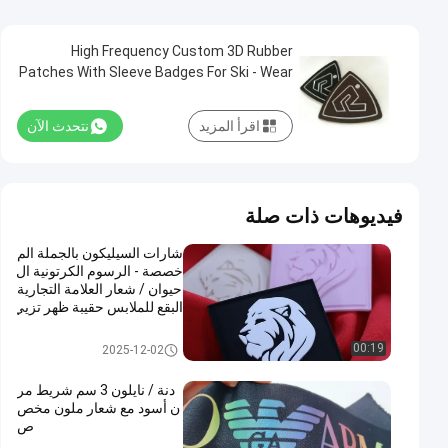
High Frequency Custom 3D Rubber
Patches With Sleeve Badges For Ski - Wear
اقرأ المزيد
نتحدث الآن
فيديوهات ذات صلة
شارات السيليكون بالجملة الم
خصصة - الرسوم الكرتونية ال
حيوان / شعار العلامة التجارية
البقع للملابس حقيبة ظهر تزيي
ن قبعة
ملصقات مطاط السيليكون
00:19
2025-12-02
دنة / نايلون 3 سم شريط مر
ن أسود مع شعار ملون مخص
ص