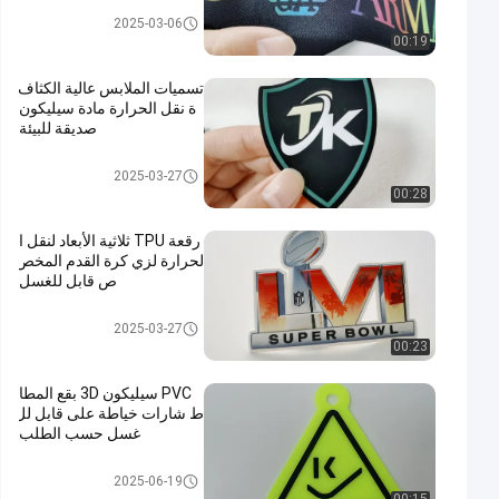
شريط شبكي
2025-03-06
00:19
تسميات الملابس عالية الكثاف
ة نقل الحرارة مادة سيليكون
صديقة للبيئة
نقل الحرارة تسميات الملابس
2025-03-27
00:28
رقعة TPU ثلاثية الأبعاد لنقل ا
لحرارة لزي كرة القدم المخص
ص قابل للغسل
مخصص الملابس الرقع
2025-03-27
00:23
PVC سيليكون 3D بقع المطا
ط شارات خياطة على قابل لل
غسل حسب الطلب
ملصقات مطاط السيليكون
2025-06-19