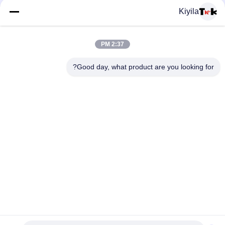
Heat Transfer Patch للملابس
Kiyila
شارات السيليكون بالجملة المخصصة - الرسوم الكرتونية الحيوان /
شعار العلامة التجارية البقع للملابس حقيبة ظهر تزيين قبعة
2:37 PM
غسيل 3D الستامبل الديكورية السيليكون غير سامة، عديمة الرائحة
Good day, what product are you looking for?
والتحلل البيولوجي
فئات شعبية
جميع
مطرز بقع مخصصة
مخصص الملابس الرقع
نقل الحرارة تسميات 
طابعة الشاشة
الملابس
ملصقات مطاط 
شارات TPU عالية 
السيليكون
التردد ثلاثية الأبعاد