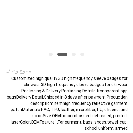
VR
SHOW
خريطة
الموقع
منتوج وصف
Customized high quality 3D high frequency sleeve badges for
سياسة
ski-wear 3D high frequency sleeve badges for ski-wear
Packaging & Delivery Packaging Details:transparent opp
الخصوصية
bagsDelivery Detail:Shipped in 8 days after payment Production
description: ​Itemhigh frequency reflective garment
patchMaterials:PVC, TPU, leather, microfiber, PU, silicone, and
so onSize:OEMLogoembossed, debossed, printed,
laserColor:OEMFeature1:For garment, bags, shoes,towel, cap,
school uniform, armed