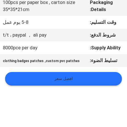
المعمل
100pcs per paper box , carton size
Packaging
35*35*21cm
Details:
ضبط
وقت التسليم:
5-8 يوم عمل
الجودة
شروط الدفع:
t/t ، paypal ， ali pay
8000pce per day
Supply Ability:
اتصل
تسليط الضوء:
,
clothing badges patches
custom pvc patches
بنا
افضل سعر
أخبار
جميع
القضايا