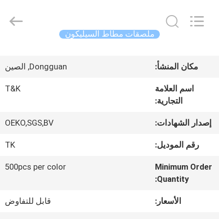
2026
T&K
Garment
Accessories
ملصقات مطاط السيليكون
Co.,Ltd.
All
منزل
Rights
Reserved.
مكان المنشأ:
Dongguan, الصين
المنتجات
اسم العلامة
T&K
التجارية:
حول
إصدار الشهادات:
OEKO,SGS,BV
بنا
رقم الموديل:
TK
500pcs per color
Minimum Order
جولة
Quantity:
في
الأسعار:
قابل للتفاوض