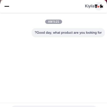
المعمل
Kiyila
ضبط
5:21 AM
الجودة
Good day, what product are you looking for?
اتصل
بنا
أخبار
جميع
سيليكون شعار 3D تسميات نقل الحرارة مصبوب تصميم حسب
القضايا
الطلب