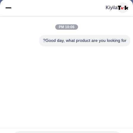
المعمل
Kiyila
ضبط
10:06 PM
الجودة
Good day, what product are you looking for?
اتصل
بنا
أخبار
جميع
الملونة سيليكون المطاط سستة بولير مع 2 ملليمتر البوليستر
القضايا
مطاطا الحبل