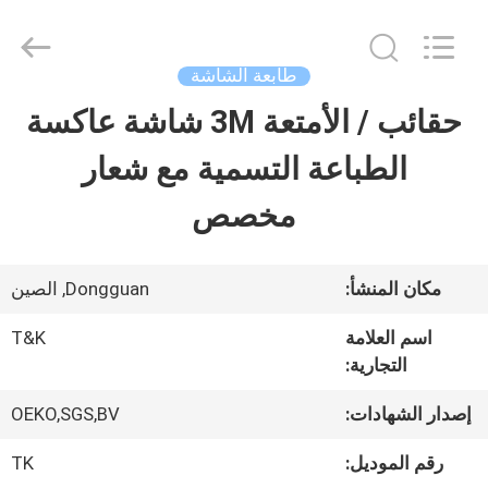
2026
T&K
Garment
Accessories
طابعة الشاشة
Co.,Ltd.
All
منزل
حقائب / الأمتعة 3M شاشة عاكسة
Rights
Reserved.
الطباعة التسمية مع شعار
المنتجات
مخصص
حول
مكان المنشأ:
Dongguan, الصين
بنا
اسم العلامة
T&K
التجارية:
جولة
إصدار الشهادات:
OEKO,SGS,BV
في
رقم الموديل:
TK