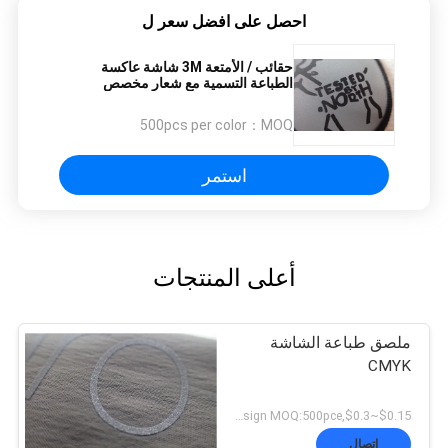
احصل على افضل سعر ل
حقائب / الأمتعة 3M شاشة عاكسة
الطباعة التسمية مع شعار مخصص
500pcs per color
MOQ：
استمر
أعلى المنتجات
ملصق طباعة الشاشة
CMYK
$0.15~$0.3,according design MOQ:500pce لكل
اتصال