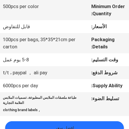
المعمل
500pcs per color
Minimum Order
Quantity:
ضبط
الأسعار:
قابل للتفاوض
الجودة
100pcs per bags, 35*35*21cm per
Packaging
carton
Details:
اتصل
وقت التسليم:
5-8 يوم عمل
بنا
شروط الدفع:
t/t ، paypal ， ali pay
6000pcs per day
Supply Ability:
أخبار
تسليط الضوء:
طباعة ملصقات الملابس المطبوعة، تسميات الملابس
العلامة التجارية
,
جميع
clothing brand labels
القضايا
افضل سعر