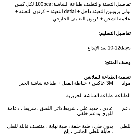
تفاصيل التعبئة والتغليف طباعة الشاشة: 100pcs لكل كيس
بولي بروبلين التعبئة داخل + detial التعبئة + كرتون التعبئة +
علامة الشحن + كرتون التغليف الخارجي.
تفاصيل التسليم:
10-12days بعد الإيداع
وصف المنتج:
تسمية الطباعة للملابس
مواد
3M عاكس + خياطة القفل + طباعة شاشة الحبر
الطباعة
طباعة الشاشة الحريرية
دعم
عادي ، حديد على ، شريط ذاتي اللصق ، شريط ، دعامة
للورق ودعم خلفي
للطي
بدون طي ، طية حلقة ، طية نهاية ، منتصف قابلة للطي
، قابلة للطي الجانبي ، إلخ