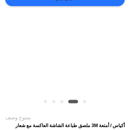
VR
SHOW
خريطة
الموقع
سياسة
الخصوصية
منتوج وصف
أكياس / أمتعة 3M ملصق طباعة الشاشة العاكسة مع شعار