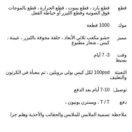
قطع
قطع بارد ، قطع يموت ، قطع الحرارة ، قطع بالموجات
فوق الصوتية وقطع الليزر أو خياطة القفل
موك
1000 قطعة
مميز
حشو مكعب ثلاثي الأبعاد ، حلقة مجوفة بالليزر ، عيينة ،
كيس ، شعار مطبوع
وقت
3- 7 أيام
بسيط
التعبئة
100psd لكل كيس بولي بروبلين ، ثم معبأة في الكرتون
والتغليف
توصيل:
7-10 أيام بعد الدفع
دفع
T / T ، ويسترن يونيون ،
ملاحظة
تسمية الملابس للملابس والحقائب والأحذية وهلم جرا