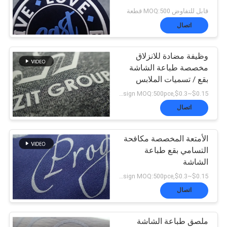
قابل للتفاوض MOQ:500 قطعة
VR
اتصال
SHOW
وظيفة مضادة للانزلاق
مخصصة طباعة الشاشة
بقع / تسميات الملابس
خريطة
القماش
$0.15~$0.3,according design MOQ:500pce لكل
الموقع
اتصال
الأمتعة المخصصة مكافحة
سياسة
التسامي بقع طباعة
الشاشة
الخصوصية
$0.15~$0.3,according design MOQ:500pce لكل
اتصال
ملصق طباعة الشاشة