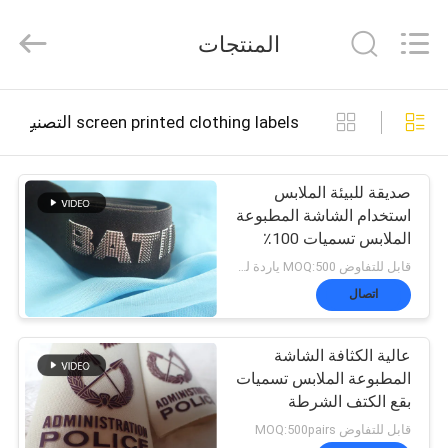
2026
T&K
المنتجات
Garment
Accessories
Co.,Ltd.
All
منزل
Rights
screen printed clothing labels التصنيع عبر الإنترنت
Reserved.
المنتجات
صديقة للبيئة الملابس
استخدام الشاشة المطبوعة
الملابس تسميات 100٪
حول
مادة السيليكون
قابل للتفاوض MOQ:500 ياردة لكل لون
بنا
اتصال
عالية الكثافة الشاشة
جولة
المطبوعة الملابس تسميات
بقع الكتف الشرطة
في
قابل للتفاوض MOQ:500pairs