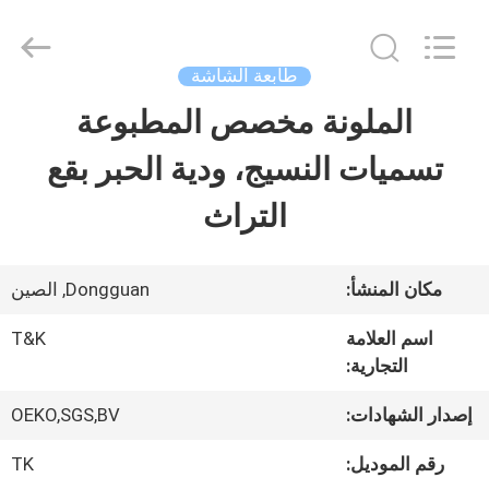
2026
T&K
Garment
Accessories
طابعة الشاشة
Co.,Ltd.
All
منزل
الملونة مخصص المطبوعة
Rights
Reserved.
تسميات النسيج، ودية الحبر بقع
المنتجات
التراث
حول
مكان المنشأ:
Dongguan, الصين
بنا
اسم العلامة
T&K
التجارية:
جولة
إصدار الشهادات:
OEKO,SGS,BV
في
رقم الموديل:
TK