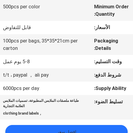
المعمل
500pcs per color
Minimum Order
Quantity:
ضبط
الأسعار:
قابل للتفاوض
الجودة
100pcs per bags, 35*35*21cm per
Packaging
carton
Details:
اتصل
وقت التسليم:
5-8 يوم عمل
بنا
شروط الدفع:
t/t ، paypal ， ali pay
6000pcs per day
Supply Ability:
أخبار
تسليط الضوء:
طباعة ملصقات الملابس المطبوعة، تسميات الملابس
العلامة التجارية
,
جميع
clothing brand labels
القضايا
افضل سعر