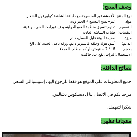
وصف المنتج:
نوع المنتج:
الأقمشة غير المنسوجة مع طباعة الشاشة كولورفول الشعار
مواد:
غير-- نسج النسيج + الحبر ودية
التصميم:
تقديم تنسيق منظمة العفو الدولية، بدف فورامت الفني، أو عينة.
التقنيات:
طباعة الشاشة العادية
ميزة:
صديقة للبيئة قابل للغسل، دائم
الدعم:
أسود هوك وحلقة فاسترنر دعم، ورقة دعم، الحديد على الخ
بحجم:
15 * 7 سنتيمتر، أو كما مطلب العملاء
الاستعمال:
التراث، بقع، ب، جاكيت
نصائح الدافئة:
جميع المعلومات على الموقع هو فقط للرجوع اليها، إسبيسياالي السعر.
مرحبا بكم في الاتصال بنا ل ديسكوس ديتيالس.
شكرا لتفهمك.
منتجاتنا تظهر: