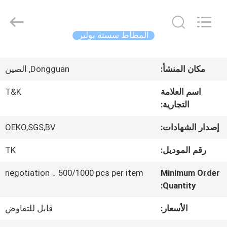
2026
T&K
Garment
Accessories
المطاط سستة بولير
Co.,Ltd.
All
منزل
Rights
Reserved.
مكان المنشأ:
Dongguan, الصين
المنتجات
اسم العلامة
T&K
التجارية:
حول
إصدار الشهادات:
OEKO,SGS,BV
بنا
رقم الموديل:
TK
negotiation，500/1000 pcs per item
Minimum Order
جولة
Quantity:
في
الأسعار:
قابل للتفاوض