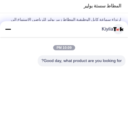
المطاط سستة بولير
ارتداء سماعة كابل الوظيفية المطاط زيبر بولير للرياضي الاستماع إلى
الموسيقى
Kiyila
الفلورسنت الأخضر حبل العين اصطياد سحاب بولير للملابس الرياضية
في الهواء الطلق
10:09 PM
سحاب ملون حبل مرن تسحب اثنين من النقاط النحاسية الرفيعة
Good day, what product are you looking for?
والمتوسطة النحاسية المنقوشة
فئات شعبية
جميع
مطرز بقع مخصصة
مخصص الملابس الرقع
نقل الحرارة تسميات 
طابعة الشاشة
الملابس