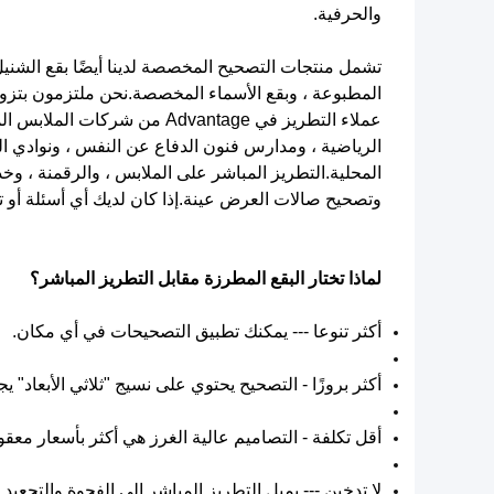
والحرفية.
تشمل منتجات التصحيح المخصصة لدينا أيضًا بقع الشنيل ،
المطبوعة ، وبقع الأسماء المخصصة.نحن ملتزمون بتزوي
عملاء التطريز في Advantage م
المحلية.التطريز المباشر على الملابس ، والرقمنة ، وخدم
وتصحيح صالات العرض عينة.إذا كان لديك أي أسئلة أو 
لماذا تختار البقع المطرزة مقابل التطريز المباشر؟
أكثر تنوعا --- يمكنك تطبيق التصحيحات في أي مكان.
أكثر بروزًا - التصحيح يحتوي على نسيج "ثلاثي الأبعاد" ي
أقل تكلفة - التصاميم عالية الغرز هي أكثر بأسعار معقو
لا تدخين --- يميل التطريز المباشر إلى الفجوة والتجعيد ؛ل