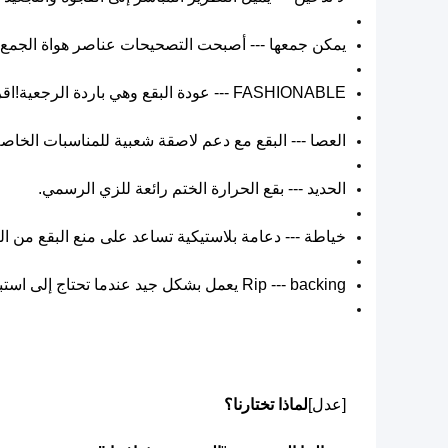
يمكن جمعها --- أصبحت التصحيحات عناصر هواة الجمع 
FASHIONABLE --- عودة البقع وهي باردة الرجعية!اقرأ عنها في مقال PPB: "Patch Pop Culture"
العصا --- البقع مع دعم لاصقة شعبية للمناسبات الخاصة
الحديد --- بقع الحرارة الختم رائعة للزي الرسمي.
خياطة --- دعامة بلاستيكية تساعد على منع البقع من 
Rip --- backing يعمل بشكل جيد عندما تحتاج إلى استبدال أو تدوير البقع بشكل متكرر.
[عدل]
لماذا تختارنا؟