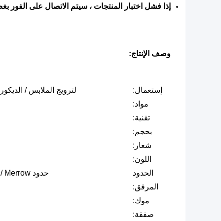
إذا فشل اختبار المنتجات ، سيتم الاتصال على الفور بغض ال
وصف الإنتاج:
إستعمال:
لترويج الملابس / الديكور 
مواد:
تقنية:
بحجم:
شعار:
اللون:
الحدود
حدود Merrow / الغرزة ، حدود القطع الساخنة / الليزر (اختياري)
المرفق:
موك:
صفقة: