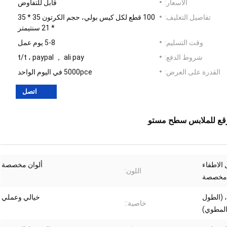
الأسعار:
قابل للتفاوض
تفاصيل التغليف:
100 قطع لكل كيس بولي، حجم الكرتون 35 * 35
* 21 سنتيمتر
وقت التسليم:
5-8 يوم عمل
شروط الدفع:
t/t ، paypal ， ali pay
القدرة على العرض:
5000pce في اليوم الواحد
اتصل
رقع للملابس سطح مستو
الاطفاء
ألوان مخصصة
اللون:
مخصصة
 * 90 سم ، 2.0 * 87 + 12 ، (الطول
خيالي وعملي
خاصية::
المطوي)