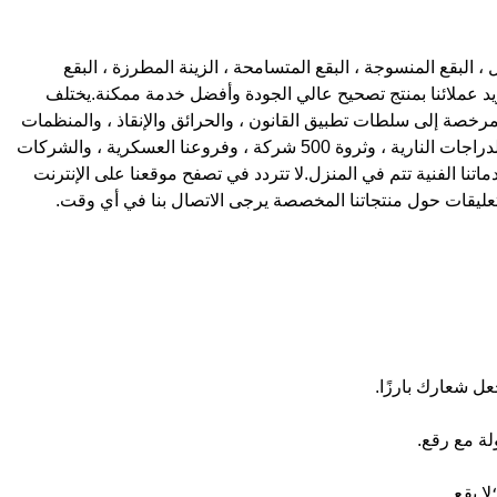
 البقع المنسوجة ، البقع المتسامحة ، الزينة المطرزة ، البقع
د عملائنا بمنتج تصحيح عالي الجودة وأفضل خدمة ممكنة.يختلف
ن شركات الملابس المرخصة إلى سلطات تطبيق القانون ، والحرائق والإنقاذ ، والمنظمات
الرياضية ، ومدارس فنون الدفاع عن النفس ، ونوادي الدراجات النارية ، وثروة 500 شركة ، وفروعنا العسكرية ، والشركات
اتنا الفنية تتم في المنزل.لا تتردد في تصفح موقعنا على الإنترنت
تعليقات حول منتجاتنا المخصصة يرجى الاتصال بنا في أي وقت.
جعل شعارك بارزًا.
لة مع رقع.
ا بقع.