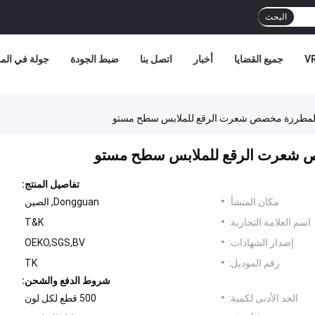
البحث
جميع القضايا
أخبار
اتصل بنا
ضبط الجودة
جولة في الم
قع المطرزة مخصص شعرت الرقع للملابس سطح مستو
صص شعرت الرقع للملابس سطح مستو
تفاصيل المنتج:
مكان المنشأ:
Dongguan, الصين
اسم العلامة التجارية:
T&K
إصدار الشهادات:
OEKO,SGS,BV
رقم الموديل:
TK
شروط الدفع والشحن:
الحد الأدنى لكمية:
500 قطع لكل لون