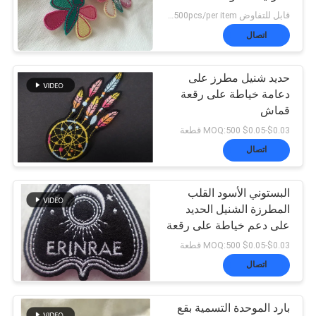
قابل للتفاوض MOQ:negotiation，500pcs/per item
VR
اتصال
SHOW
حديد شنيل مطرز على
دعامة خياطة على رقعة
قماش
خريطة
$0.03-$0.05 MOQ:500 قطعة
الموقع
اتصال
البستوني الأسود القلب
سياسة
المطرزة الشنيل الحديد
على دعم خياطة على رقعة
الخصوصية
القماش
$0.03-$0.05 MOQ:500 قطعة
اتصال
بارد الموحدة التسمية بقع