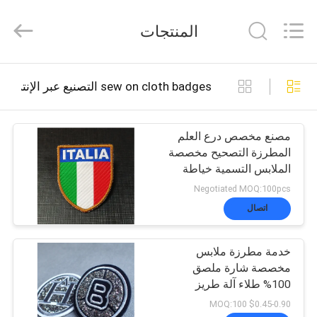
2026
T&K
المنتجات
Garment
Accessories
Co.,Ltd.
All
منزل
Rights
sew on cloth badges التصنيع عبر الإنترنت
Reserved.
المنتجات
مصنع مخصص درع العلم
المطرزة التصحيح مخصصة
الملابس التسمية خياطة
حول
على شارة الملابس
Negotiated MOQ:100pcs
بنا
اتصال
خدمة مطرزة ملابس
جولة
مخصصة شارة ملصق
100% طلاء آلة طريز
في
وشارات نقل الحرارة مع
$0.45-0.90 MOQ:100