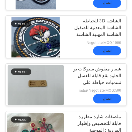
المعمل
اتصال
الشاشة 3D للخياطة
ضبط
الشاشة المعدنية للصقيل
الشاشة المهنية الشاشة
الجودة
للملابس
Negotiate MOQ:1000
اتصال
اتصل
شعار منقوش ستوكات بو
بنا
الجلود بقع قابلة للغسل
تسميات خياطة على
الملابس
أخبار
Negotiate MOQ:500 قطعة
اتصال
جميع
ملصقات شارة مطرزة
قابلة للتخصيص وإظهار
القضايا
الفردية ؛ الموضة