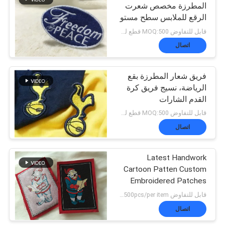
المطرزة مخصص شعرت
الرقع للملابس سطح مستو
قابل للتفاوض MOQ:500 قطع لكل لون
اتصال
فريق شعار المطرزة بقع
الرياضة، نسيج فريق كرة
القدم الشارات
قابل للتفاوض MOQ:500 قطع لكل لون
اتصال
Latest Handwork
Cartoon Patten Custom
Embroidered Patches
For Clothing
قابل للتفاوض MOQ:negotiation，500pcs/per item
اتصال