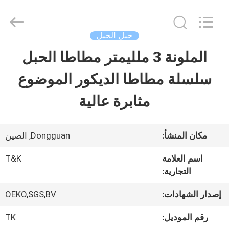
2026
T&K
Garment
Accessories
حبل الحبل
Co.,Ltd.
All
منزل
الملونة 3 ملليمتر مطاطا الحبل
Rights
Reserved.
سلسلة مطاطا الديكور الموضوع
المنتجات
مثابرة عالية
حول
مكان المنشأ:
Dongguan, الصين
بنا
اسم العلامة
T&K
التجارية:
جولة
إصدار الشهادات:
OEKO,SGS,BV
في
رقم الموديل:
TK