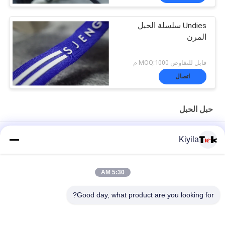
Undies سلسلة الحبل
المرن
قابل للتفاوض MOQ:1000 م
اتصال
حبل الحبل
شعار مخصص وغير-- زلة سيليكون مطاطا الشريط للملابس معطف
Kiyila
سترة
عالية مثابرة 3 سنتيمتر غير مرنة الحبل شقة النايلون الحبل أوم / أودم
5:30 AM
متوافرة
Good day, what product are you looking for?
100٪ البوليستر / النايلون محبوك مطوي الشريط المرن مع شعار تنقش