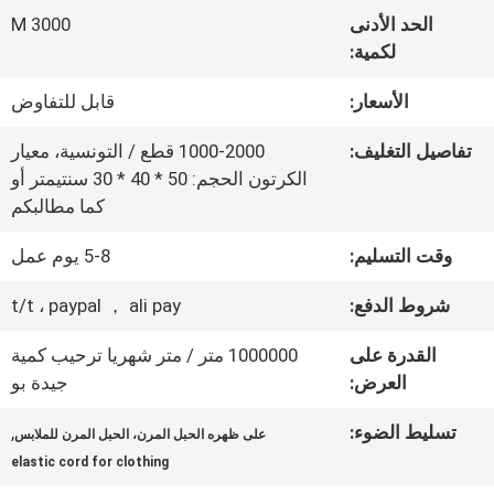
المعمل
الحد الأدنى
3000 M
لكمية:
ضبط
الأسعار:
قابل للتفاوض
الجودة
تفاصيل التغليف:
1000-2000 قطع / التونسية، معيار
الكرتون الحجم: 50 * 40 * 30 سنتيمتر أو
كما مطالبكم
اتصل
وقت التسليم:
5-8 يوم عمل
بنا
شروط الدفع:
t/t ، paypal ， ali pay
أخبار
القدرة على
1000000 متر / متر شهريا ترحيب كمية
العرض:
جيدة بو
جميع
تسليط الضوء:
,
على ظهره الحبل المرن، الحبل المرن للملابس
elastic cord for clothing
القضايا