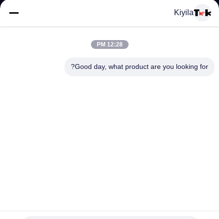
المعمل
Kiyila
ضبط
12:28 PM
الجودة
Good day, what product are you looking for?
اتصل
بنا
أخبار
جميع
الملونة 3 ملليمتر مطاطا الحبل سلسلة مطاطا الديكور الموضوع
القضايا
مثابرة عالية