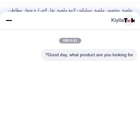
ملصق مخصص ملصق سيليكون لامع ملصق نقل الحرارة شعار مطاطي
للملابس
Kiyila
شعار العلامة التجارية المخصصة العلامة التجارية للبيع علامة الملابس
علامة الشاشة
4:41 AM
علامة مخصصة سيلكون 3D شعار لامع علامة نقل الحرارة شعار مطاطي
Good day, what product are you looking for?
لتسميات الملابس
فئات شعبية
جميع
مطرز بقع مخصصة
مخصص الملابس الرقع
نقل الحرارة تسميات 
طابعة الشاشة
الملابس
ملصقات مطاط 
شارات TPU عالية 