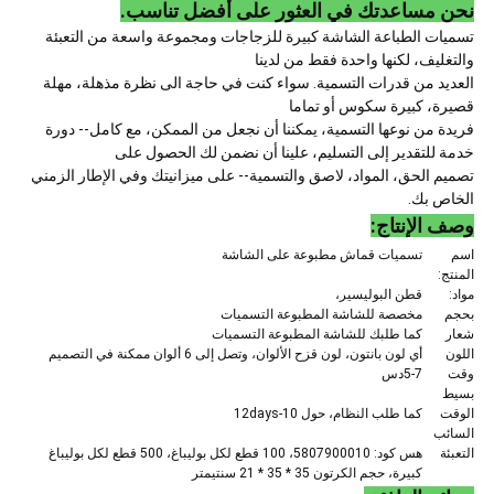
نحن مساعدتك في العثور على أفضل تناسب.
تسميات الطباعة الشاشة كبيرة للزجاجات ومجموعة واسعة من التعبئة
والتغليف، لكنها واحدة فقط من لدينا
العديد من قدرات التسمية. سواء كنت في حاجة الى نظرة مذهلة، مهلة
قصيرة، كبيرة سكوس أو تماما
فريدة من نوعها التسمية، يمكننا أن نجعل من الممكن، مع كامل-- دورة
خدمة للتقدير إلى التسليم، علينا أن نضمن لك الحصول على
تصميم الحق، المواد، لاصق والتسمية-- على ميزانيتك وفي الإطار الزمني
الخاص بك.
وصف الإنتاج:
اسم
تسميات قماش مطبوعة على الشاشة
المنتج:
مواد:
قطن البوليسير،
بحجم
مخصصة للشاشة المطبوعة التسميات
شعار
كما طلبك للشاشة المطبوعة التسميات
اللون
أي لون بانتون، لون قزح الألوان، وتصل إلى 6 ألوان ممكنة في التصميم
وقت
5-7دس
بسيط
الوقت
كما طلب النظام، حول 10-12days
السائب
التعبئة
هس كود: 5807900010، 100 قطع لكل بوليباغ، 500 قطع لكل بوليباغ
كبيرة، حجم الكرتون 35 * 35 * 21 سنتيمتر