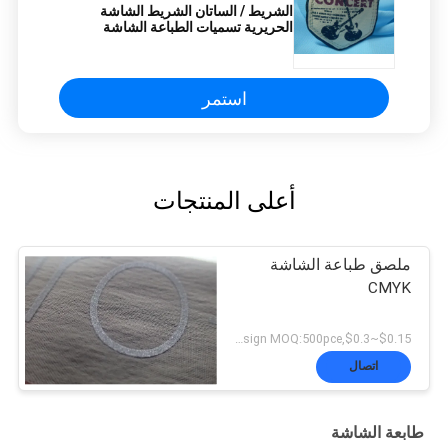
الشريط / الساتان الشريط الشاشة
الحريرية تسميات الطباعة الشاشة
المطبوعة العلامات تصميم المهنية
استمر
أعلى المنتجات
ملصق طباعة الشاشة
CMYK
$0.15~$0.3,according design MOQ:500pce لكل
اتصال
طابعة الشاشة