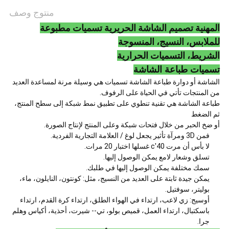
منتوج وصف
المهنية تصميم الشاشة الحريرية تسميات مطبوعة
للملابس، النسيج، المنسوجة
الشريط، التسميات الحرارية
تسميات طباعة الشاشة
الشاشة أو دوارة طباعة الشاشة تسميات هي وسيلة مرنة لمساعدة العديد
من المنتجات تأتي في الحياة على الرفوف.
طباعة الشاشة هي تقنية تنطوي على تطبيق نمط شبكة إلى سطح المنتج،
ثم الضغط
أو ضخ الحبر من خلال فتحات شبكة وعلى المنتج لإنتاج الصورة.
فمن 3D ومرآة تأثير يجعل لوغ / العلامة التجارية الفردية.
لا بأس أن مرت 40'c غسلها اختبار 20 مرات.
تسلق وشعار لامع يمكن الوصول إليها.
سمك مختلفة يمكن الوصول إليها في طلبك.
يمكن جيدة ثابتة على العديد من النسيج، مثل: كونتون، النايلون، ماء،
بوليتر، سوفتيل.
أوسيج: زي لاعب، ارتداء في الهواء الطلق، ارتداء كرة القدم، ارتداء
باسكتبال، ارتداء العمل، قميص بولو، تي-- شيرت، أحذية، أكياس وهلم
جرا.