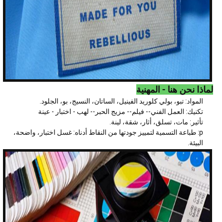
لماذا نحن هنا - المهنية
المواد: تبو، بولي كلوريد الفينيل، الساتان، النسيج، بو، الجلود.
تكنيك: العمل الفني-- فيلم-- مزيج الحبر-- لهب - اختبار - عينة
تأثير: مات، تسلق، أثار، شقة، لينة.
p: طباعة التسمية لتمييز جودتها من النقاط أدناه: غسل اختبار، واضحة،
البيئة.