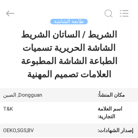
2026
T&K
Garment
Accessories
طابعة الشاشة
Co.,Ltd.
All
منزل
الشريط / الساتان الشريط
Rights
Reserved.
الشاشة الحريرية تسميات
المنتجات
الطباعة الشاشة المطبوعة
العلامات تصميم المهنية
حول
بنا
مكان المنشأ:
Dongguan, الصين
اسم العلامة
T&K
جولة
التجارية:
في
إصدار الشهادات:
OEKO,SGS,BV