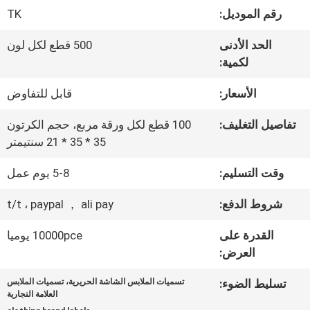
المعمل
رقم الموديل:
TK
الحد الأدنى
500 قطع لكل لون
ضبط
لكمية:
الجودة
الأسعار:
قابل للتفاوض
تفاصيل التغليف:
100 قطع لكل ورقة مربع، حجم الكرتون
اتصل
35 * 35 * 21 سنتيمتر
بنا
وقت التسليم:
5-8 يوم عمل
شروط الدفع:
t/t ، paypal ， ali pay
أخبار
القدرة على
10000pce يوميا
العرض:
جميع
تسليط الضوء:
تسميات الملابس الشاشة الحريرية، تسميات الملابس
القضايا
العلامة التجارية