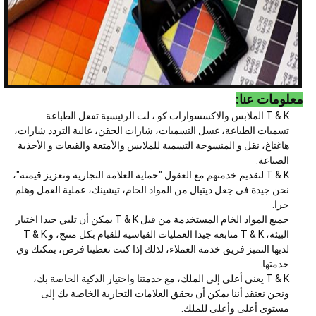
معلومات عنا:
T & K الملابس والاكسسوارات كو.، لت الرئيسية تفعل الطباعة
تسميات الطباعة، غسل التسميات، شارات الحقن، عالية التردد شارات،
هاغتاغ، نقل و المنسوجة التسمية للملابس والأمتعة والقبعات و الأحذية
الصناعة.
T & K لتقديم خدمتهم مع العقول "حماية العلامة التجارية وتعزيز قيمته"،
نحن جيدة في جعل ديتيال من المواد الخام، تيشينك، عملية العمل وهلم
جرا.
جميع المواد الخام المستخدمة من قبل T & K يمكن أن تلبي جيدا اختبار
البيئة، T & K متابعة جيدا العمليات القياسية للقيام بكل منتج، و T & K
لديها التميز فريق خدمة العملاء، لذلك إذا كنت تعطينا فرص، يمكنك وي
خدمتها.
T & K يعني أعلى إلى الملك، مع خدمتنا واختيار الذكية الخاصة بك،
ونحن نعتقد أننا يمكن أن يحقق العلامات التجارية الخاصة بك إلى
مستوى أعلى وأعلى للملك.