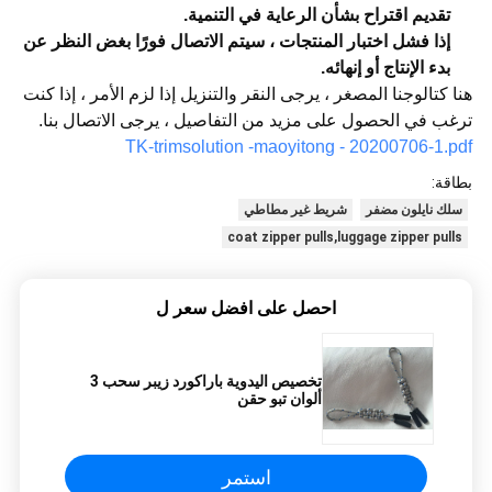
تقديم اقتراح بشأن الرعاية في التنمية.
إذا فشل اختبار المنتجات ، سيتم الاتصال فورًا بغض النظر عن
بدء الإنتاج أو إنهائه.
هنا كتالوجنا المصغر ، يرجى النقر والتنزيل إذا لزم الأمر ، إذا كنت
ترغب في الحصول على مزيد من التفاصيل ، يرجى الاتصال بنا.
TK-trimsolution -maoyitong - 20200706-1.pdf
بطاقة:
سلك نايلون مضفر
شريط غير مطاطي
coat zipper pulls,luggage zipper pulls
احصل على افضل سعر ل
تخصيص اليدوية باراكورد زيبر سحب 3
ألوان تبو حقن
استمر