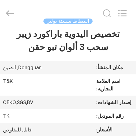
2026
T&K
Garment
Accessories
المطاط سستة بولير
Co.,Ltd.
All
منزل
تخصيص اليدوية باراكورد زيبر
Rights
Reserved.
سحب 3 ألوان تبو حقن
المنتجات
مكان المنشأ:
Dongguan, الصين
حول
اسم العلامة
T&K
بنا
التجارية:
إصدار الشهادات:
OEKO,SGS,BV
جولة
رقم الموديل:
TK
في
الأسعار:
قابل للتفاوض