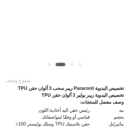
VR
SHOW
خريطة
الموقع
منتوج وصف
سياسة
تخصيص اليدوية Paracord زيبر سحب 3 ألوان حقن TPU
الخصوصية
تخصيص اليدوية زيبر بولير 3 ألوان حقن TPU
وصف مفصل للمنتجات:
بند
رئيس حقن اليد أحادية اللون
بحجم
قياسي أو وفقًا لمواصفاتك
ماتيرايل
حقن بلاستيك TPU وسلك بوليستر 100٪