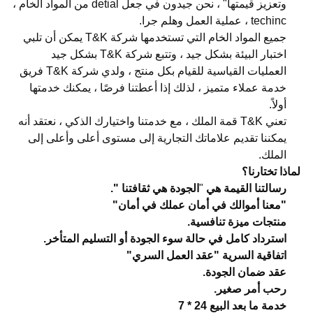
وتعزيز قيمتها" ، نحن جيدون في جعل detial من المواد الخام ،
techinc ، عملية العمل وهلم جرا.
جميع المواد الخام التي تستخدمها شركة T&K يمكن أن تلبي
اختبار البيئة بشكل جيد ، وتتبع شركة T&K بشكل جيد
العمليات القياسية للقيام بكل منتج ، ولدي شركة T&K فريق
خدمة عملاء متميز ، لذلك إذا أعطتنا فرصًا ، يمكنك خدمتها
أولاً.
تعني T&K قمة الملك ، مع خدمتنا واختيارك الذكي ، نعتقد أنه
يمكننا تقديم علاماتك التجارية إلى مستوى أعلى وأعلى إلى
الملك.
لماذا تختارنا؟
رسالتنا القيمة هي
"
الجودة هي ثقافتنا ".
"معنا أموالك في أمان عملك في أمان"
منتجات ميزة تنافسية.
استرداد كامل في حالة سوء الجودة أو التسليم المتأخر.
اتفاقية السرية "عقد العمل السري"
عقد ضمان الجودة.
رحب أمر صغير.
خدمة ما بعد البيع 24 * 7