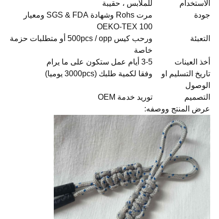
الاستخدام
للملابس ، حقيبة
جودة
مرت Rohs وشهادة SGS & FDA ومعيار
OEKO-TEX 100
التعبئة
ورحب كيس 500pcs / opp أو متطلبات حزمة
خاصة
أخذ العينات
3-5 أيام عمل ستكون على ما يرام
تاريخ التسليم او
وفقا لكمية طلبك (3000pcs يوميا)
الوصول
التصميم
توريد خدمة OEM
عرض المنتج ووصفه: