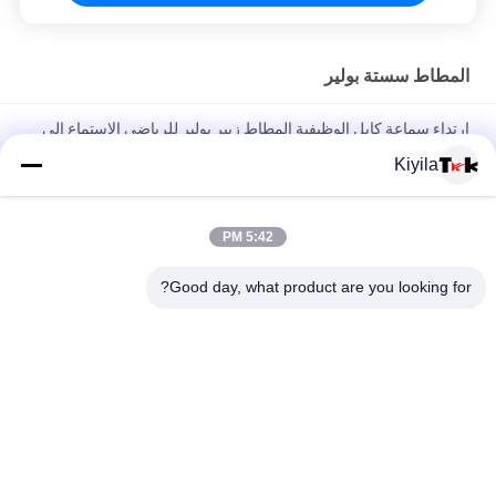
المطاط سستة بولير
ارتداء سماعة كابل الوظيفية المطاط زيبر بولير للرياضي الاستماع إلى
الموسيقى
Kiyila
الفلورسنت الأخضر حبل العين اصطياد سحاب بولير للملابس الرياضية
في الهواء الطلق
5:42 PM
سحاب ملون حبل مرن تسحب اثنين من النقاط النحاسية الرفيعة
Good day, what product are you looking for?
والمتوسطة النحاسية المنقوشة
فئات شعبية
جميع
مطرز بقع مخصصة
مخصص الملابس الرقع