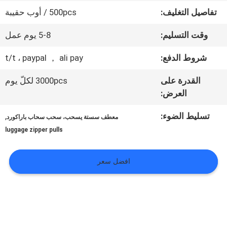
المعمل
تفاصيل التغليف:
500pcs / أوب حقيبة
وقت التسليم:
5-8 يوم عمل
ضبط
شروط الدفع:
t/t ، paypal ， ali pay
الجودة
القدرة على
3000pcs لكلّ يوم
العرض:
اتصل
تسليط الضوء:
,
معطف سستة يسحب، سحب سحاب باراكورد
بنا
luggage zipper pulls
أخبار
افضل سعر
جميع
القضايا