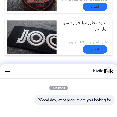
اتصال
شارة مطرزة بالحرارة من
بوليستر
قابل للتفاوض MOQ:التفاوض ， 500pcs / لكل عنصر
اتصال
مطرز بقع مخصصة
Kiyila
100٪ منشفة خياطة الشنيل بقع مطرزة مخصصة
6:20 AM
الإصلاح العاج المطرزة بقع حجر الراين عزر الحديد على نقل ل هوديس
Good day, what product are you looking for?
100 ٪ قطن Fashional بقع مطرزة مخصصة للملابس / الأمتعة