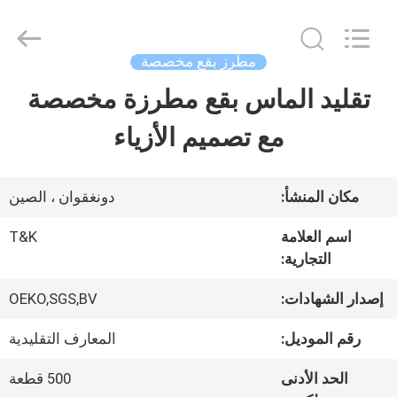
2026
T&K
Garment
Accessories
مطرز بقع مخصصة
Co.,Ltd.
All
منزل
تقليد الماس بقع مطرزة مخصصة
Rights
Reserved.
مع تصميم الأزياء
المنتجات
مكان المنشأ:
دونغقوان ، الصين
حول
اسم العلامة
T&K
بنا
التجارية:
إصدار الشهادات:
OEKO,SGS,BV
جولة
رقم الموديل:
المعارف التقليدية
في
الحد الأدنى
500 قطعة