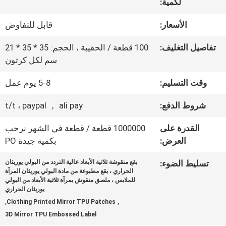
المعمل
لكمية:
الأسعار:
قابل للتفاوض
ضبط
تفاصيل التغليف:
100 قطعة / الحقيبة ، الحجم: 35 * 35 * 21
الجودة
سم لكل كرتون
وقت التسليم:
5-8 يوم عمل
اتصل
شروط الدفع:
t/t ، paypal ， ali pay
بنا
القدرة على
1000000 قطعة / قطعة في الشهر نرحب
العرض:
بكمية جيدة PO
أخبار
تسليط الضوء:
بقع منقوشة ثلاثية الأبعاد عالية التردد من البولي يوريثان
الحراري ، بقع مطبوعة من مادة البولي يوريثان المرآة
للملابس ، ملصق منقوش بمرآة ثلاثية الأبعاد من البولي
يوريثان الحراري
جميع
,
,
Clothing Printed Mirror TPU Patches
القضايا
3D Mirror TPU Embossed Label