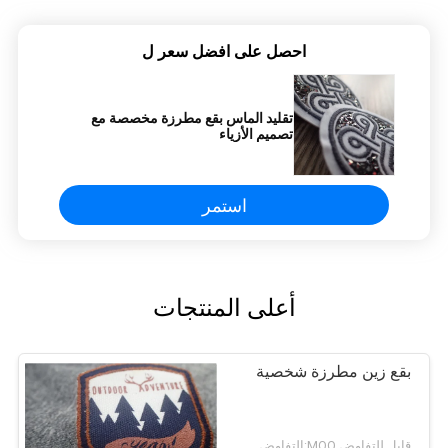
احصل على افضل سعر ل
تقليد الماس بقع مطرزة مخصصة مع
تصميم الأزياء
استمر
أعلى المنتجات
بقع زين مطرزة شخصية
قابل للتفاوض MOQ:التفاوض ， 500pcs / لكل عنصر