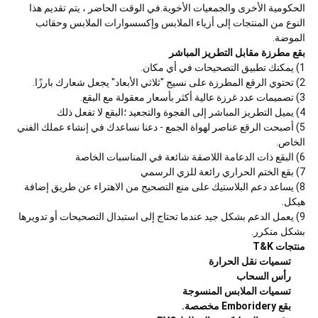
الحكومية الأخرى والجمعيات الأخوية.في الوقت الحاضر ، يتم تقديم هذا
النوع من المنتجات إلى أزياء الملابس وإكسسوارات الملابس وحقائب
الموضة.
بقع مطرزة مقابل التطريز المباشر
1) يمكنك تطبيق التصحيحات في أي مكان.
2) تحتوي الرقع المطرزة على نسيج "ثلاثي الأبعاد" يجعل شعارك بارزًا.
3) تصميمات عدد غرزة عالية أكثر بأسعار معقولة مع البقع.
4) يميل التطريز المباشر إلى الفجوة والتجعيد ؛البقع لا تفعل ذلك
5) أصبحت الرقع عناصر لهواة الجمع - دعنا نساعدك في إنشاء عملك الفني
الخاص.
6) البقع ذات الدعامة اللاصقة شائعة في المناسبات الخاصة
7) بقع الختم الحراري رائعة للزي الرسمي
8) يساعد دعم البلاستيك على منع التصحيح من الاهتراء عن طريق إضافة
هيكل.
9) يعمل الدعم بشكل جيد عندما تحتاج إلى استبدال التصحيحات أو تدويرها
بشكل متكرر.
منتجات T&K
تسميات نقل الحرارة
رأس السحاب
تسميات الملابس المنسوجة
بقع Emboridery مخصصة.