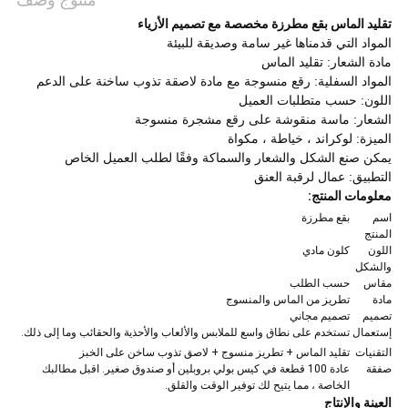
تقليد الماس بقع مطرزة مخصصة مع تصميم الأزياء
المواد التي قدمناها غير سامة وصديقة للبيئة
مادة الشعار: تقليد الماس
المواد السفلية: رقع منسوجة مع مادة لاصقة تذوب ساخنة على الدعم
اللون: حسب متطلبات العميل
الشعار: ماسة منقوشة على رقع مشجرة منسوجة
الميزة: لوكراند ، خياطة ، مكواة
يمكن صنع الشكل والشعار والسماكة وفقًا لطلب العميل الخاص
التطبيق: عمال لرقبة العنق
معلومات المنتج:
اسم
بقع مطرزة
المنتج
اللون
كلون مادي
والشكل
مقاس
حسب الطلب
مادة
تطريز من الماس والمنسوج
تصميم
تصميم مجاني
إستعمال
تستخدم على نطاق واسع للملابس والألعاب والأحذية والحقائب وما إلى ذلك.
التقنيات
تقليد الماس + تطريز منسوج + لاصق تذوب ساخن على الخبز
صفقة
عادة 100 قطعة في كيس بولي بروبلين أو صندوق صغير. اقبل مطالبك
الخاصة ، مما يتيح لك توفير الوقت والقلق.
العينة والإنتاج