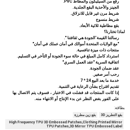
رقع من السيليكون والمطاط PVC.
الجينز والأحذية البقع الجلدية.
شريط مرن غير قابل للانزلاق.
شريط منسوج
بقع مطاطية ثلاثية الأبعاد.
لماذا تختارنا؟
رسالتنا القيمة
"
الجودة هي ثقافتنا ".
"مع الولايات المتحدة أموالك في أمان عملك في أمان"
منتجات ذات ميزة تنافسية.
استرداد كامل المبلغ في حالة سوء الجودة أو التأخر في التسليم.
اتفاقية السرية "عقد العمل السري"
عقد ضمان الجودة.
رحب أمر صغير.
خدمة ما بعد البيع 24 * 7
تقديم اقتراح بشأن الرعاية في التنمية.
إذا كانت المنتجات قد فشلت في الاختبار ، فسوف يتم الاتصال بها
على الفور بغض النظر عن بدء الإنتاج أو الانتهاء منه.
بطاقة:
بقع التطريز 3D
بقع زين مطرزة
High Frequency TPU 3D Embossed Patches,Clothing Printed Mirror
TPU Patches,3D Mirror TPU Embossed Label