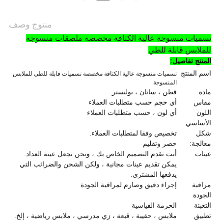
منتوج وصف
تسميات منسوجة عالية الكثافة مخصصة ملصقات منسوجة
للملابس قابلة للطي
المنتج
تفاصيل:
اسم المنتج
تسميات منسوجة عالية الكثافة مخصصة تسميات قابلة للطي للملابس
المنسوجة
مادة
قطن ، ساتان ، بوليستر
مقاس
أي حجم حسب متطلبات العملاء
اللون
أي لون ، حسب متطلبات العملاء
الأساسي
شكل
تخصيص وفقا لمتطلبات العملاء.
معالجة:
حصر وتقليم
عينات
أنت تقدم التصميم الخاص بك ، ونحن نجعل عينة العداد.
يمكن تقديم عينات مجانية ، ولكن الشحن والضرائب التي
يدفعها المشتري.
مراقبة
إجراء دقيق وصارم لمراقبة الجودة
الجودة
التعبئة
الحزمة القياسية
تطبيق
ملابس ، حقيبة ، قبعة ، زي مدرسي ، ملابس رياضية ، إلخ.