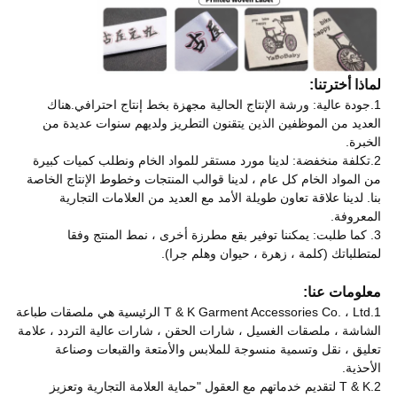
لماذا أخترتنا:
1.جودة عالية: ورشة الإنتاج الحالية مجهزة بخط إنتاج احترافي.هناك
العديد من الموظفين الذين يتقنون التطريز ولديهم سنوات عديدة من
الخبرة.
2.تكلفة منخفضة: لدينا مورد مستقر للمواد الخام ونطلب كميات كبيرة
من المواد الخام كل عام ، لدينا قوالب المنتجات وخطوط الإنتاج الخاصة
بنا. لدينا علاقة تعاون طويلة الأمد مع العديد من العلامات التجارية
المعروفة.
3. كما طلبت: يمكننا توفير بقع مطرزة أخرى ، نمط المنتج وفقا
لمتطلباتك (كلمة ، زهرة ، حيوان وهلم جرا).
معلومات عنا:
1.T & K Garment Accessories Co. ، Ltd الرئيسية هي ملصقات طباعة
الشاشة ، ملصقات الغسيل ، شارات الحقن ، شارات عالية التردد ، علامة
تعليق ، نقل وتسمية منسوجة للملابس والأمتعة والقبعات وصناعة
الأحذية.
2.T & K لتقديم خدماتهم مع العقول "حماية العلامة التجارية وتعزيز