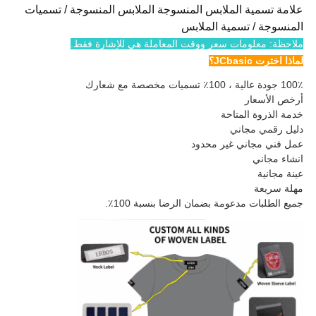
علامة تسمية الملابس المنسوجة الملابس المنسوجة / تسميات
المنسوجة / تسمية الملابس
ملاحظة: معلومات سعر ووقت المعاملة هي للإشارة فقط.
لماذا اخترت JCbasic؟
100٪ جودة عالية ، 100٪ تسميات مخصصة مع شعارك
أرخص الأسعار
خدمة الذروة المتاحة
دليل رقمي مجاني
عمل فني مجاني غير محدود
انشاء مجاني
عينة مجانية
مهلة سريعة
جميع الطلبات مدعومة بضمان الرضا بنسبة 100٪.