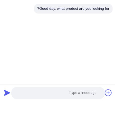
الملابس عالية الكثافة المخصصة الملصقات المنسوجة غطاء الكتاب
Good day, what product are you looking for?
العلامات المطوية للحقائب الملابس
فئات شعبية
جميع
مطرز بقع مخصصة
مخصص الملابس الرقع
نقل الحرارة تسميات 
طابعة الشاشة
الملابس
ملصقات مطاط 
شارات TPU عالية 
السيليكون
التردد ثلاثية الأبعاد
المنسوجة تسميات 
بقع جلدية مزخرفة
طلب اقتباس
الملابس