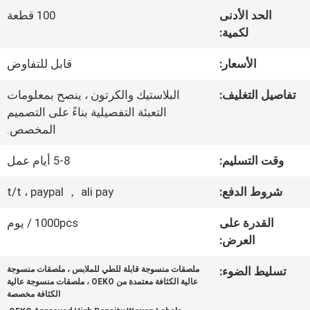
المعمل
الحد الأدنى
100 قطعة
لكمية:
ضبط
الأسعار:
قابل للتفاوض
الجودة
تفاصيل التغليف:
البلاستيك والكرتون ، ينصح بمعلومات
التعبئة التفصيلية بناءً على التصميم
المخصص.
اتصل
وقت التسليم:
5-8 أيام عمل
بنا
شروط الدفع:
t/t ، paypal ， ali pay
أخبار
القدرة على
1000pcs / يوم
العرض:
جميع
تسليط الضوء:
ملصقات منسوجة قابلة للطي للملابس ، ملصقات منسوجة
عالية الكثافة معتمدة من OEKO ، ملصقات منسوجة عالية
القضايا
الكثافة مخصصة