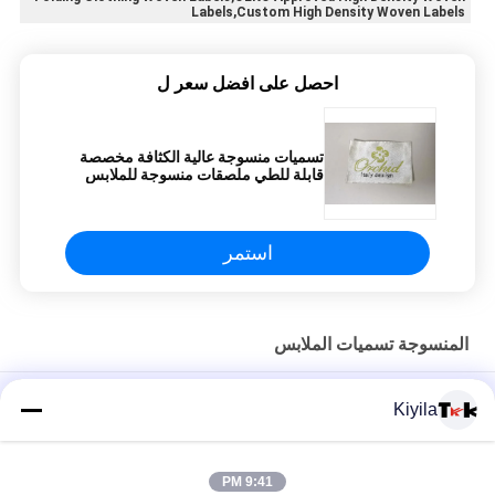
Labels,Custom High Density Woven Labels
احصل على افضل سعر ل
تسميات منسوجة عالية الكثافة مخصصة
قابلة للطي ملصقات منسوجة للملابس
استمر
المنسوجة تسميات الملابس
رقع تطريز مخصصة للرقبة منسوجة عالية الكثافة ملصقات فاخرة
Kiyila
للأحذية
تصميم شعار رائع مخصص مطرز بالكامل على الأقمشة
9:41 PM