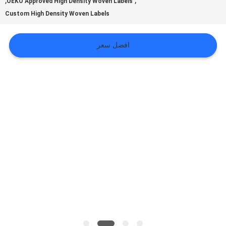
,
,
OEKO Approved High Density Woven Labels
Custom High Density Woven Labels
VR
افضل سعر
SHOW
خريطة
الموقع
سياسة
الخصوصية