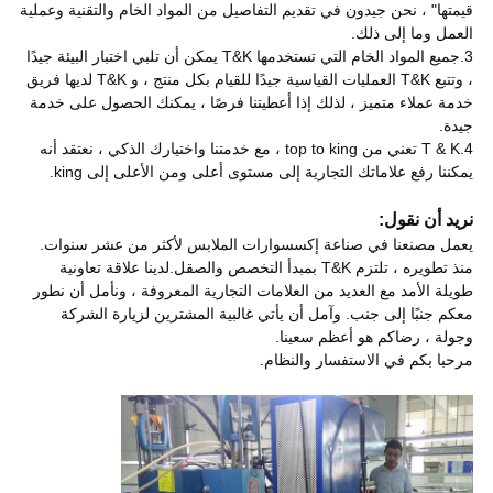
قيمتها" ، نحن جيدون في تقديم التفاصيل من المواد الخام والتقنية وعملية
العمل وما إلى ذلك.
3.جميع المواد الخام التي تستخدمها T&K يمكن أن تلبي اختبار البيئة جيدًا
، وتتبع T&K العمليات القياسية جيدًا للقيام بكل منتج ، و T&K لديها فريق
خدمة عملاء متميز ، لذلك إذا أعطيتنا فرصًا ، يمكنك الحصول على خدمة
جيدة.
4.T & K تعني من top to king ، مع خدمتنا واختيارك الذكي ، نعتقد أنه
يمكننا رفع علاماتك التجارية إلى مستوى أعلى ومن الأعلى إلى king.
نريد أن نقول:
يعمل مصنعنا في صناعة إكسسوارات الملابس لأكثر من عشر سنوات.
منذ تطويره ، تلتزم T&K بمبدأ التخصص والصقل.لدينا علاقة تعاونية
طويلة الأمد مع العديد من العلامات التجارية المعروفة ، ونأمل أن نطور
معكم جنبًا إلى جنب. وآمل أن يأتي غالبية المشترين لزيارة الشركة
وجولة ، رضاكم هو أعظم سعينا.
مرحبا بكم في الاستفسار والنظام.