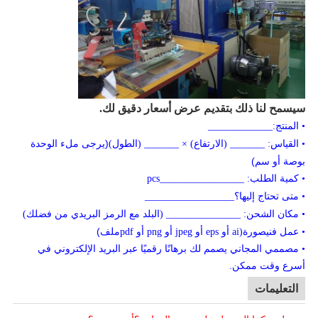
سيسمح لنا ذلك بتقديم عرض أسعار دقيق لك.
• المنتج:_____________
(يرجى ملء الوحدة
• القياس: _______ (الارتفاع) × _______ (الطول)
بوصة أو سم)
• كمية الطلب: _________________pcs
• متى تحتاج إليها؟__________________
• مكان الشحن: _______________ (البلد مع الرمز البريدي من فضلك)
صورة
ملف)
• عمل فني
(ai أو eps أو jpeg أو png أو pdf
• مصممي المجاني يصمم لك برهانًا رقميًا عبر البريد الإلكتروني في
أسرع وقت ممكن.
التعليمات