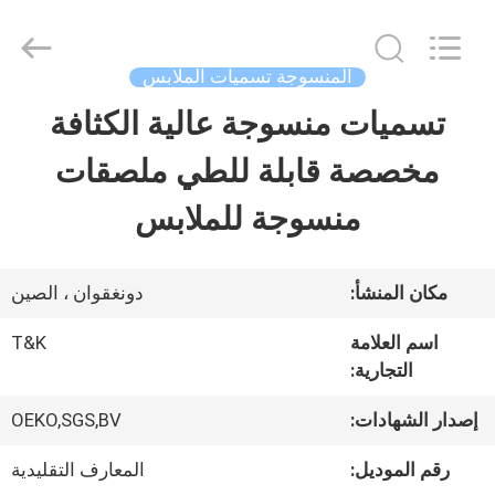
2026
T&K
Garment
Accessories
المنسوجة تسميات الملابس
Co.,Ltd.
All
منزل
تسميات منسوجة عالية الكثافة
Rights
Reserved.
مخصصة قابلة للطي ملصقات
المنتجات
منسوجة للملابس
حول
مكان المنشأ:
دونغقوان ، الصين
بنا
اسم العلامة
T&K
التجارية:
جولة
إصدار الشهادات:
OEKO,SGS,BV
في
رقم الموديل:
المعارف التقليدية