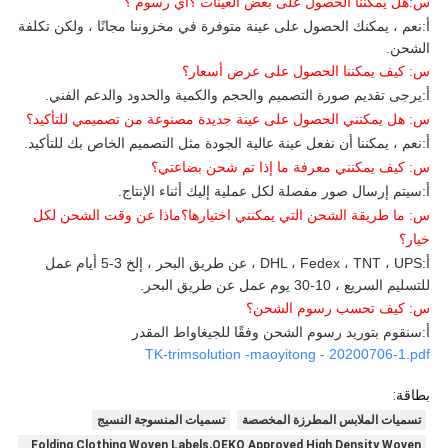
س:
هل يمكننا الحصول على بعض العينات
؟أي رسوم
؟
أ:
نعم ، يمكنك الحصول على عينة متوفرة في مخزوننا مجانًا ، ولكن تكلفة
الشحن.
س: كيف يمكننا الحصول على عرض أسعار؟
أ:
يرجى تقديم صورة التصميم والحجم والكمية والحدود والدعم الفني.
س: هل يمكنني الحصول على عينة جديدة مصنوعة من تصميمي للتأكيد؟
أ:
نعم ، يمكننا أن نفعل عينة عالية الجودة مثل التصميم الخاص بك للتأكيد.
س: كيف يمكنني معرفة ما إذا تم شحن بضاعتي؟
أ:
سيتم إرسال صور مفصلة لكل عملية إليك أثناء الإنتاج.
س: ما طريقة الشحن التي يمكنني اختيارها؟ماذا عن وقت الشحن لكل
خيار؟
أ:
DHL ، Fedex ، TNT ، UPS ، عن طريق البحر ، إلخ 3-5 أيام عمل
للتسليم السريع ، 10-30 يوم عمل عن طريق البحر.
س: كيف تحسب رسوم الشحن؟
أ:
سنقوم بتوريد رسوم الشحن وفقًا للجيغاواط المقدر
TK-trimsolution -maoyitong - 20200706-1.pdf
بطاقة:
تسميات الملابس المطرزة المخصصة
تسميات المنسوجة النسيج
Folding Clothing Woven Labels,OEKO Approved High Density Woven