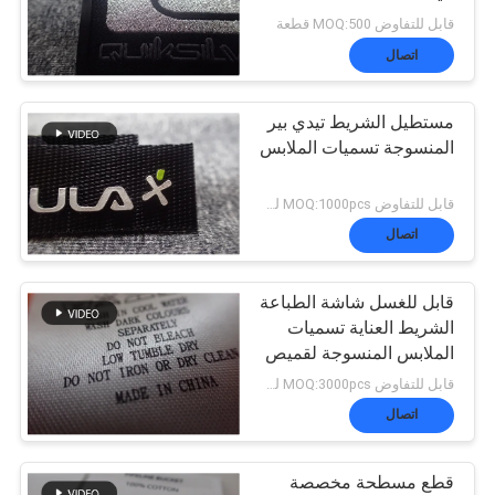
قابل للتفاوض MOQ:500 قطعة
VR
اتصال
SHOW
مستطيل الشريط تيدي بير
المنسوجة تسميات الملابس
خريطة
قابل للتفاوض MOQ:1000pcs لكل لون
الموقع
اتصال
قابل للغسل شاشة الطباعة
سياسة
الشريط العناية تسميات
الملابس المنسوجة لقميص
الخصوصية
بولو ، معطف ، بنطلون
قابل للتفاوض MOQ:3000pcs لكل عنصر
اتصال
قطع مسطحة مخصصة