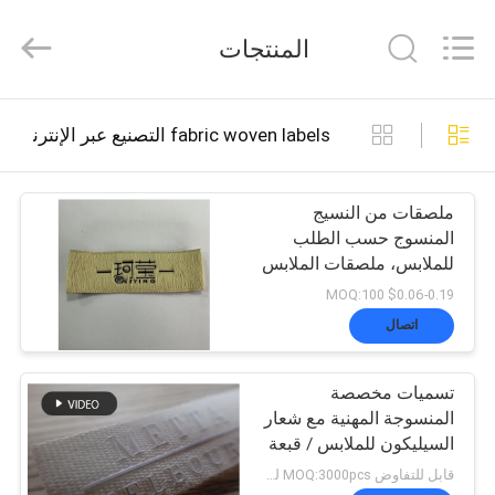
2026
T&K
المنتجات
Garment
Accessories
Co.,Ltd.
All
منزل
Rights
fabric woven labels التصنيع عبر الإنترنت
Reserved.
المنتجات
ملصقات من النسيج
المنسوج حسب الطلب
للملابس، ملصقات الملابس
حول
عالية الجودة، ملصقات
$0.06-0.19 MOQ:100
العلامات التجارية للأزياء
بنا
اتصال
المخصصة
تسميات مخصصة
جولة
المنسوجة المهنية مع شعار
السيليكون للملابس / قبعة
في
قابل للتفاوض MOQ:3000pcs لكل لون