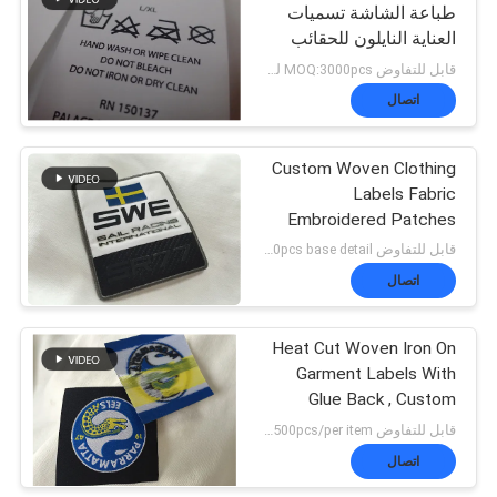
طباعة الشاشة تسميات
العناية النايلون للحقائب
والمناشف
قابل للتفاوض MOQ:3000pcs لكل عنصر
اتصال
Custom Woven Clothing
Labels Fabric
Embroidered Patches
Washable Feature
قابل للتفاوض MOQ:negotiation,500pcs/1000pcs base detail
اتصال
Heat Cut Woven Iron On
Garment Labels With
Glue Back , Custom
Name Labels For
قابل للتفاوض MOQ:negotiation，500pcs/per item
Clothing
اتصال