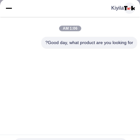
المعمل
Kiyila
ضبط
1:06 AM
الجودة
Good day, what product are you looking for?
اتصل
بنا
أخبار
جميع
Latest Handwork Cartoon Patten Custom Embroidered
القضايا
Patches For Clothing