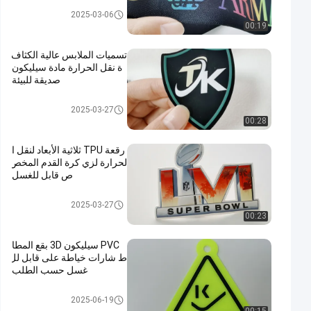
شريط شبكي
2025-03-06
00:19
تسميات الملابس عالية الكثاف
ة نقل الحرارة مادة سيليكون
صديقة للبيئة
نقل الحرارة تسميات الملابس
2025-03-27
00:28
رقعة TPU ثلاثية الأبعاد لنقل ا
لحرارة لزي كرة القدم المخص
ص قابل للغسل
مخصص الملابس الرقع
2025-03-27
00:23
PVC سيليكون 3D بقع المطا
ط شارات خياطة على قابل لل
غسل حسب الطلب
ملصقات مطاط السيليكون
2025-06-19