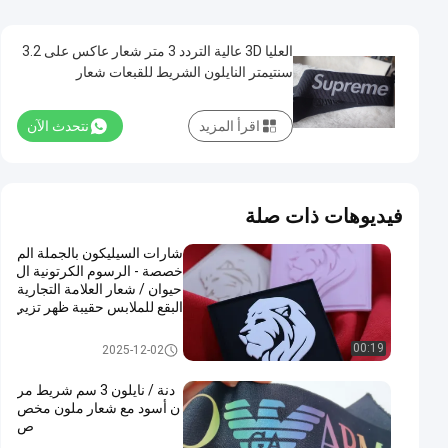
العليا 3D عالية التردد 3 متر شعار عاكس على 3.2
سنتيمتر النايلون الشريط للقبعات شعار
اقرأ المزيد
نتحدث الآن
فيديوهات ذات صلة
شارات السيليكون بالجملة الم
خصصة - الرسوم الكرتونية ال
حيوان / شعار العلامة التجارية
البقع للملابس حقيبة ظهر تزيي
ن قبعة
ملصقات مطاط السيليكون
00:19
2025-12-02
دنة / نايلون 3 سم شريط مر
ن أسود مع شعار ملون مخص
ص