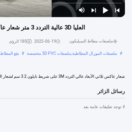
العليا 3D عالية التردد 3 متر شعار عاكس على 3.2 سنتيمتر النايلون الشريط للقبعات شعار
ملصقات مطاط السيليكون
2025-06-19
185 الرؤى
#
ملصقات المورال المطاطية,ملصقات 3D PVC مخصصة
#
بقع المطاط 
عمليات فحص المواد والتقنيات المواد التي قدمناها غير سامة وصديق...
عرض ا
رسائل الزائر
لا توجد تعليقات عامة بعد