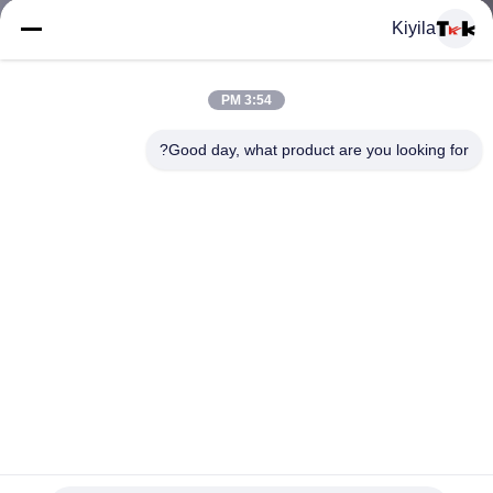
المعمل
Kiyila
ضبط
3:54 PM
الجودة
Good day, what product are you looking for?
اتصل
بنا
أخبار
جميع
Cotton Thread Brocade Woven Clothing Labels Beige
القضايا
Background High Density