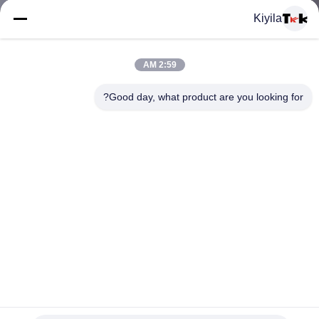
المعمل
Kiyila
ضبط
2:59 AM
الجودة
Good day, what product are you looking for?
اتصل
بنا
أخبار
جميع
Comfortable Needleloom Woven Clothing Labels With High
القضايا
Frequency Debossing