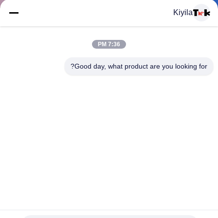
المعمل
Kiyila
ضبط
7:36 PM
الجودة
Good day, what product are you looking for?
اتصل
بنا
أخبار
جميع
الحرير طباعة الشاشة مخصص النسيج الكلمات تسميات قميص
القضايا
شماعات حلقة على الملابس