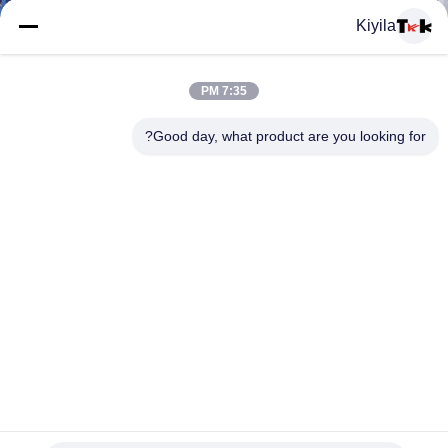
المعمل
Kiyila
ضبط
7:35 PM
الجودة
Good day, what product are you looking for?
اتصل
بنا
أخبار
جميع
شخصية غير - الفثالات عالية التردد 3D بقع مطاطية مع الفضة تبو
القضايا
الشعار