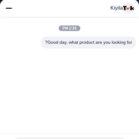
المعمل
Kiyila
ضبط
2:26 PM
الجودة
Good day, what product are you looking for?
اتصل
بنا
أخبار
جميع
3D رفعت بقع نقل الحرارة علامات تاجليس مخصصة للملابس في
القضايا
الهواء الطلق