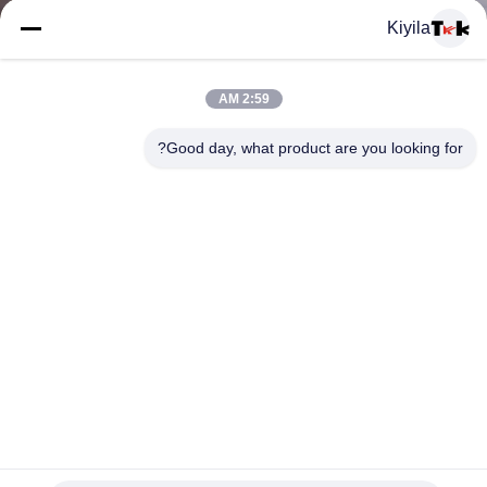
المعمل
Kiyila
ضبط
2:59 AM
الجودة
Good day, what product are you looking for?
اتصل
بنا
أخبار
جميع
جميل الملابس الداخلية مطاطا العصابات القماش ل البرازيلي،
القضايا
مخصص الجاكار الشريط 0.5-3 ملليمتر سمك