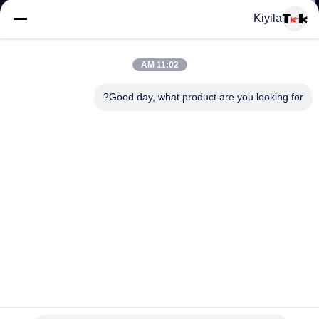
المعمل
Kiyila
ضبط
11:02 AM
الجودة
Good day, what product are you looking for?
اتصل
بنا
أخبار
جميع
القضايا
الملتوية 4CM جاكار مطاطا الفرقة / طلاء الشريط المرن سيليكون