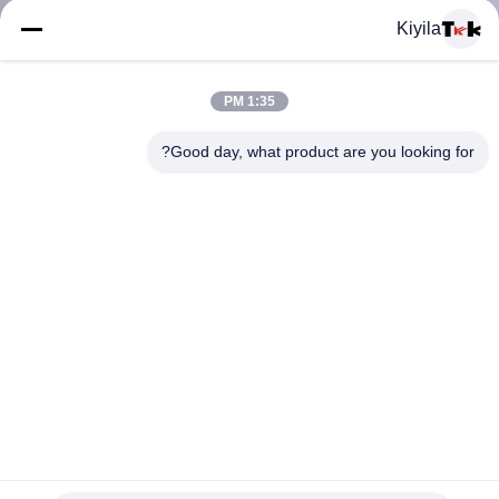
المعمل
Kiyila
ضبط
1:35 PM
الجودة
Good day, what product are you looking for?
اتصل
بنا
أخبار
جميع
الإبداعية مخصص 3d تنقش بك المطاط شعار بقع لينة بك تسميات
القضايا
للملابس