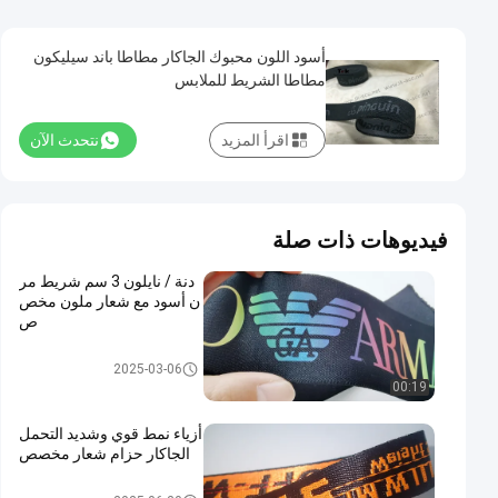
أسود اللون محبوك الجاكار مطاطا باند سيليكون
مطاطا الشريط للملابس
اقرأ المزيد
نتحدث الآن
فيديوهات ذات صلة
دنة / نايلون 3 سم شريط مر
ن أسود مع شعار ملون مخص
ص
شريط شبكي
2025-03-06
00:19
أزياء نمط قوي وشديد التحمل
الجاكار حزام شعار مخصص
شريط شبكي