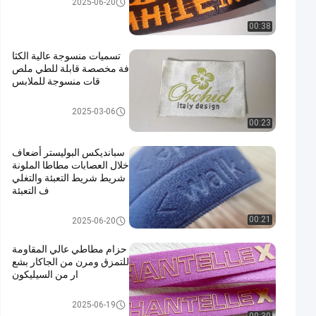
2025-06-20
00:38
تسميات منسوجة عالية الكثا
فة مخصصة قابلة للطي ملص
قات منسوجة للملابس
المنسوجة تسميات الملابس
2025-03-06
00:23
سبانديكس البوليستر أضعاف
خلال العصابات مطاطا الملونة
شريط شريط التعبئة والتغلي
ف التعبئة
شريط شبكي
00:21
2025-06-20
حزام مطاطي عالي المقاومة
للتمزق ومرن من الجاكار بشع
ار من السيليكون
شريط شبكي
2025-06-19