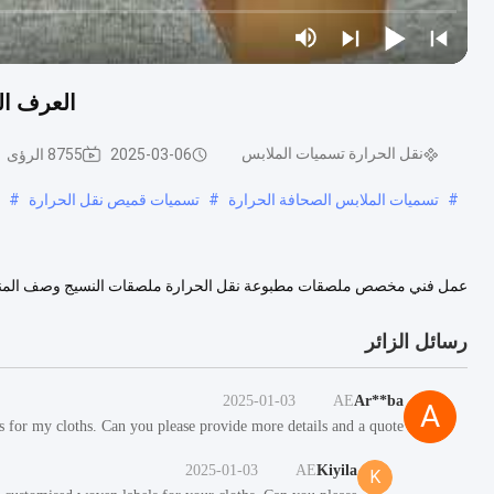
العرف ال
نقل الحرارة تسميات الملابس
2025-03-06
8755 الرؤى
#
تسميات الملابس الصحافة الحرارة
#
تسميات قميص نقل الحرارة
#
تصميم: توفير تنسيق AI أو ملف PDF للعمل الفني أو عينة. التقنيات: حقن بواس...
رسائل الزائر
2025-01-03
AE
Ar**ba
A
s for my cloths. Can you please provide more details and a quote?
2025-01-03
AE
Kiyila
K