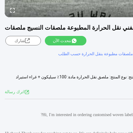
فني نقل الحرارة المطبوعة ملصقات النسيج ملصقات
نتحدث الآن
شارك
ملصقات مطبوعة بنقل الحرارة حسب الطلب
عمل فني مخصص ملصقات مطبوعة نقل الحرارة ملصقات النسيج وصف المنتج: نوع المنتج: ملصق نقل الحرارة مادة: 100٪ سيليكون + غراء استيراد
عرض المزيد
اترك رسالة
Hi, I'm interested in ordering customised woven label