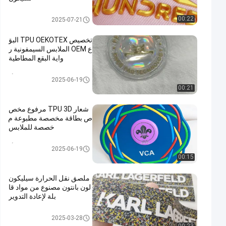
نقل الحرارة تسميات الملابس
00:22
2025-07-21
تخصيص TPU OEKOTEX البق
ع OEM الملابس السيمفونية ر
واية البقع المطاطية
شارات TPU عالية التردد ثلاثية الأب
2025-06-19
عاد
00:21
شعار TPU 3D مرفوع مخص
ص بطاقة مخصصة مطبوعة م
خصصة للملابس
شارات TPU عالية التردد ثلاثية الأب
2025-06-19
عاد
00:15
ملصق نقل الحرارة سيليكون
لون بانتون مصنوع من مواد قا
بلة لإعادة التدوير
نقل الحرارة تسميات الملابس
2025-03-28