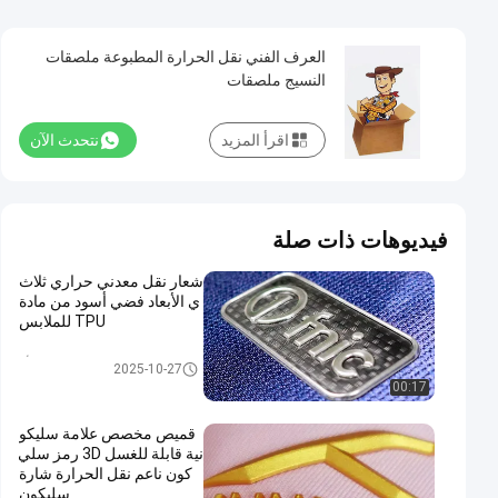
العرف الفني نقل الحرارة المطبوعة ملصقات
النسيج ملصقات
اقرأ المزيد
نتحدث الآن
فيديوهات ذات صلة
شعار نقل معدني حراري ثلاث
ي الأبعاد فضي أسود من مادة
TPU للملابس
شارات TPU عالية التردد ثلاثية الأب
2025-10-27
عاد
00:17
قميص مخصص علامة سليكو
نية قابلة للغسل 3D رمز سلي
كون ناعم نقل الحرارة شارة
سليكون