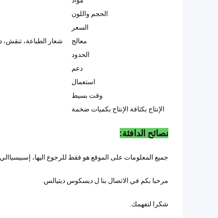
مواد
الحجم واللون
السعر
معالج
شعار الطباعة، تنقش، دي
الحدود
دعم
استعمال
وقت بسيط
الإنتاج بكثافة الإنتاج بكميات ضخمة
نصائح الدافئة:
جميع المعلومات على الموقع هو فقط للرجوع اليها، إسبيسياالي 
مرحبا بكم في الاتصال بنا ل ديسكوس ديتيالس.
شكرا لتفهمك.