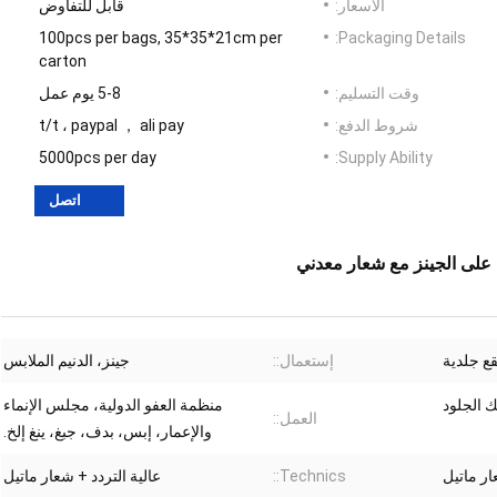
الأسعار:
قابل للتفاوض
100pcs per bags, 35*35*21cm per
Packaging Details:
carton
وقت التسليم:
5-8 يوم عمل
شروط الدفع:
t/t ، paypal ， ali pay
5000pcs per day
Supply Ability:
اتصل
ح على الجينز مع شعار معدني
ع جلدية
إستعمال::
جينز، الدنيم الملابس
ك الجلود
منظمة العفو الدولية، مجلس الإنماء
العمل::
والإعمار، إبس، بدف، جبغ، ينغ إلخ.
ار ماتيل
Technics::
عالية التردد + شعار ماتيل