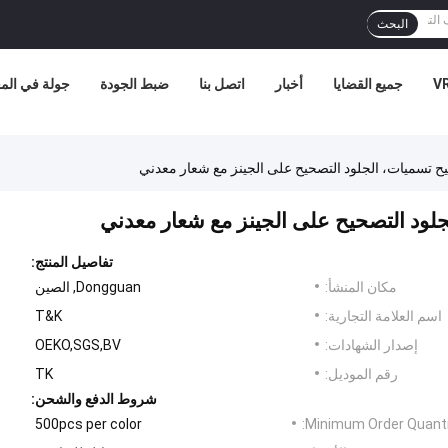
البحث
جميع القضايا
أخبار
اتصل بنا
ضبط الجودة
جولة في الم
صحيح تسميات، الجلود التصحيح على الجينز مع شعار معدني
لجلود التصحيح على الجينز مع شعار معدني
تفاصيل المنتج:
مكان المنشأ:
Dongguan, الصين
اسم العلامة التجارية:
T&K
إصدار الشهادات:
OEKO,SGS,BV
رقم الموديل:
TK
شروط الدفع والشحن:
500pcs per color
Minimum Order Quanti