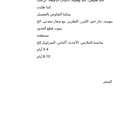
جلد طبيعي، جلد وهمية، الألياف الدقيقة، كرافت
كما طلبت
يمكننا التفاوض بالتفصيل
بوسد، حار ختم، الليزر، التطريز، مع شعار معدني، الخ
يموت قطع الحدود
مسطحة
مناسبة للملابس، الأحذية، أكياس، السراويل إلخ
3-4 أيام
8-10 أيام
السعر.