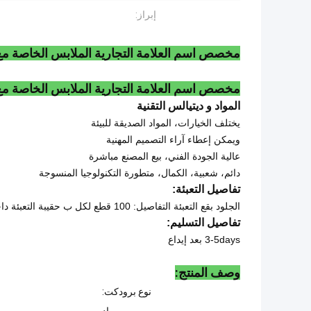
إبراز:
مخصص اسم العلامة التجارية الملابس الخاصة مع 
مخصص اسم العلامة التجارية الملابس الخاصة مع
المواد و ديتيالس التقنية
يختلف الخيارات، المواد الصديقة للبيئة
ويمكن إعطاء آراء التصميم المهنية
عالية الجودة الفني، بيع المصنع مباشرة
دائم، شعبية، الكمال، متطورة التكنولوجيا المنسوجة
تفاصيل التعبئة:
الجلود بقع التعبئة التفاصيل: 100 قطع لكل ب حقيبة التعبئة داخل + التعبئة ديتيال + الكرتون التعبئة + مجانا علامة + خارج كرتون التعبئة.
تفاصيل التسليم:
3-5days بعد إيداع
وصف المنتج:
نوع برودكت: