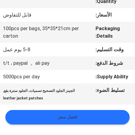
المعمل
Quantity:
الأسعار:
قابل للتفاوض
ضبط
100pcs per bags, 35*35*21cm per
Packaging
الجودة
carton
Details:
وقت التسليم:
5-8 يوم عمل
اتصل
شروط الدفع:
t/t ، paypal ， ali pay
بنا
5000pcs per day
Supply Ability:
تسليط الضوء:
,
الجينز الجلود التصحيح تسميات، الجلود سترة بقع
أخبار
leather jacket patches
جميع
افضل سعر
القضايا