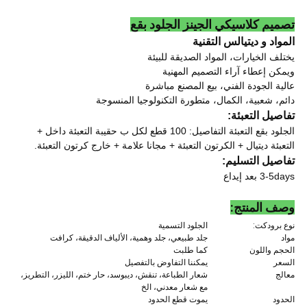
تصميم كلاسيكي الجينز الجلود بقع
المواد و ديتيالس التقنية
يختلف الخيارات، المواد الصديقة للبيئة
ويمكن إعطاء آراء التصميم المهنية
عالية الجودة الفني، بيع المصنع مباشرة
دائم، شعبية، الكمال، متطورة التكنولوجيا المنسوجة
تفاصيل التعبئة:
الجلود بقع التعبئة التفاصيل: 100 قطع لكل ب حقيبة التعبئة داخل +
التعبئة ديتيال + الكرتون التعبئة + مجانا علامة + خارج كرتون التعبئة.
تفاصيل التسليم:
3-5days بعد إيداع
وصف المنتج:
نوع برودكت:
الجلود التسمية
مواد
جلد طبيعي، جلد وهمية، الألياف الدقيقة، كرافت
الحجم واللون
كما طلبت
السعر
يمكننا التفاوض بالتفصيل
معالج
شعار الطباعة، تنقش، ديبوسد، حار ختم، الليزر، التطريز،
مع شعار معدني، الخ
الحدود
يموت قطع الحدود