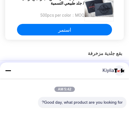
/ جلد طبيعي التسمية
500pcs per color
MOQ：
استمر
بقع جلدية مزخرفة
تخصيص العلامة المعلقة التصميم الجديد السعر المنخفض الملابس
Kiyila
الملحقات العلامة المعلقة لملابس
ملصقات تطريز كلاسيكية عالية مخصصة من المصنع لملابس الملابس
5:42 AM
بيع بالجملة طقم طلاء مخصص شعار 3D مرتفع ملابس ملابس للاستخدام
Good day, what product are you looking for?
في الملابس
فئات شعبية
جميع