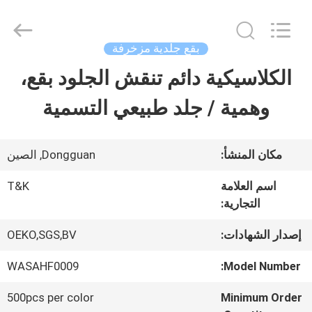
2026
T&K
Garment
Accessories
بقع جلدية مزخرفة
Co.,Ltd.
All
منزل
الكلاسيكية دائم تنقش الجلود بقع،
Rights
Reserved.
وهمية / جلد طبيعي التسمية
المنتجات
مكان المنشأ:
Dongguan, الصين
حول
اسم العلامة
T&K
بنا
التجارية:
إصدار الشهادات:
OEKO,SGS,BV
جولة
WASAHF0009
Model Number:
في
500pcs per color
Minimum Order