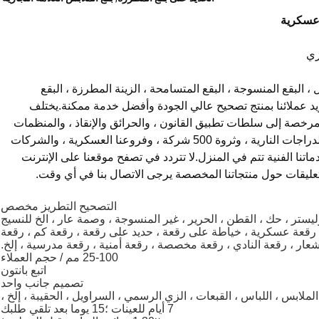
 عسكرية
زي
 البقع المنسوجة ، البقع المتسامحة ، الزينة المطرزة ، البقع
د عملائنا بمنتج تصحيح عالي الجودة وأفضل خدمة ممكنة.يختلف
ن شركات الملابس المرخصة إلى سلطات تطبيق القانون ، والحرائق والإنقاذ ، والمنظمات
الرياضية ، ومدارس فنون الدفاع عن النفس ، ونوادي الدراجات النارية ، وثروة 500 شركة ، وفروعنا العسكرية ، والشركات
اتنا الفنية تتم في المنزل.لا تتردد في تصفح موقعنا على الإنترنت
تعليقات حول منتجاتنا المخصصة يرجى الاتصال بنا في أي وقت.
التصحيح التطريز مخصص
ليستر ، حك ، القطن ، الحرير ، غير المنسوجة ، وصمة عار ، الخ للنسيج
رقعة عسكرية ، خياطة على رقعة ، حديد على رقعة ، رقعة كم ، رقعة
عار ، رقعة النادي ، رقعة مخصصة ، رقعة أمنية ، رقعة مدرسية ، إلخ.
25-100 مم / حجم العملاء
اتبع بانتون
تصميم جانب واحد
لابس ، اللباس ، القبعات ، الزي الرسمي ، السراويل ، الحقيبة ، إلخ ،
7 أيام للعينات ؛15 يوما بعد تلقي طلبك