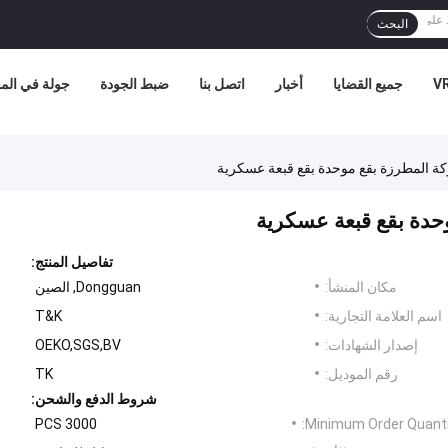
البحث
جميع القضايا
أخبار
اتصل بنا
ضبط الجودة
جولة في الم
ة المطرزة بقع موحدة بقع قبعة عسكرية
حدة بقع قبعة عسكرية
تفاصيل المنتج:
مكان المنشأ:
Dongguan, الصين
اسم العلامة التجارية:
T&K
إصدار الشهادات:
OEKO,SGS,BV
رقم الموديل:
TK
شروط الدفع والشحن:
3000 PCS
Minimum Order Quanti