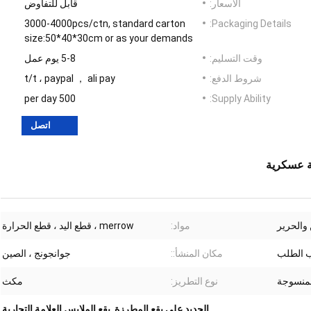
الأسعار:
قابل للتفاوض
3000-4000pcs/ctn, standard carton
Packaging Details:
size:50*40*30cm or as your demands
وقت التسليم:
5-8 يوم عمل
شروط الدفع:
t/t ، paypal ， ali pay
500 per day
Supply Ability:
اتصل
ة عسكرية
 والحرير
مواد:
merrow ، قطع اليد ، قطع الحرارة
 الطلب
مكان المنشأ::
جوانجونج ، الصين
لمنسوجة
نوع التطريز:
مكث
الحديد على بقع المطرزة
,
بقع الملابس العلامة التجارية