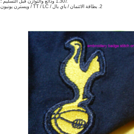
1.30٪ ودائع والتوازن قبل التسليم ؛
2. بطاقة الائتمان / باي بال / TT / LC / ويسترن يونيون