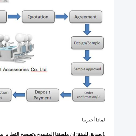
لماذا أخترتنا
1.صديق للبيئة: إن ملصقنا المنسوج وتصحيح التطريز مصنوعان من مواد صديقة للبيئة.