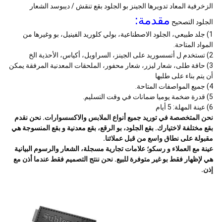
الزخرفية المعاد تدويرها الجينز بو الجلود بقع تنقش / ديبوسد الشعار
مقدمة:
الجلود التصحيح
1) جلد طبيعي، الجلود الاصطناعية، بولي كلوريد الفينيل، بو وغيرها من
المواد المتاحة.
2) تستخدم ل أتسسوريد على الجينز، السراويل، أكياس، الأحذية الخ
3) حافة طلى، شعار ليزر، شعار محفور، الملحقات المعدنية المرفقة يمكن
أن يتم بناء على طلبها
4) جميع المواصفات المتاحة.
5) قدرة ضخمة يوميا ضمانات في وقت التسليم.
6) عينة المهلة: 5 أيام
نحن المتخصصة في توريد جميع أنواع الملابس والاكسسوارات. نحن نقدم
بقع مختلفة لاختيارك. بقع الجلود، بو الرقع، بقع معدنية و بقع المنسوجة هي
مقبولة على نطاق واسع من قبل عملائنا.
عينة مع العملاء و رسكو؛ علامات تجارية مسجلة، الشعار والرسوم البيانية
هي لإظهار فقط بو غير متوفرة للبيع. نحن ننتج التصميم فقط عندما أذن مع
إذن.