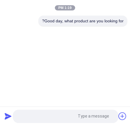
ملصق سليكوني ملصق قابل للغسيل ملصقات فرشاة أسنان سليكونية
1:19 PM
شعار 3D المصبوغ يلمع الملابس الحديدية الحرارية شارة المطاط
Good day, what product are you looking for?
السيليكونية لتحويل الحرارة
فئات شعبية
جميع
مطرز بقع مخصصة
مخصص الملابس الرقع
نقل الحرارة تسميات 
طابعة الشاشة
الملابس
ملصقات مطاط 
شارات TPU عالية 
السيليكون
التردد ثلاثية الأبعاد
المنسوجة تسميات 
بقع جلدية مزخرفة
طلب اقتباس
الملابس