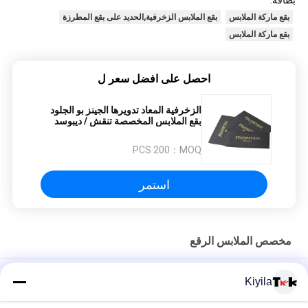
بطاقة:
بقع ماركة الملابس
بقع الملابس الزخرفية,الحديد على بقع المطرزة
بقع ماركة الملابس
احصل على افضل سعر ل
الزخرفية المعاد تدويرها الجينز بو الجلود
بقع الملابس المخصصة تنقش / ديبوسد
الشعار
200 PCS
MOQ：
استمر
مخصص الملابس الرقع
تصميم مخصص لطباعة نقل الحرارة الملصق العلامة الملصق عالية
Kiyila
الحجر الرخمي شعار المكواة على للقمصان قبعات DIY كريستال