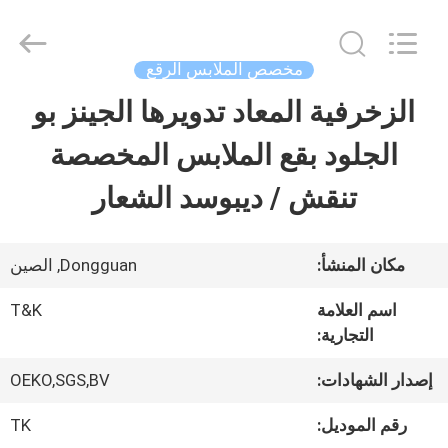
2026
T&K
Garment
Accessories
مخصص الملابس الرقع
Co.,Ltd.
All
منزل
الزخرفية المعاد تدويرها الجينز بو
Rights
Reserved.
الجلود بقع الملابس المخصصة
المنتجات
تنقش / ديبوسد الشعار
حول
مكان المنشأ:
Dongguan, الصين
بنا
اسم العلامة
T&K
التجارية:
جولة
إصدار الشهادات:
OEKO,SGS,BV
في
رقم الموديل:
TK