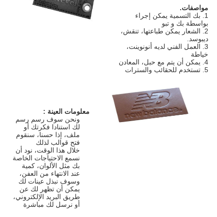
مواصفات.
1. بك التسمية يمكن إجراء
بواسطة بك و تبو
2. الشعار يمكن طباعتها، تنقش،
ديبوسد.
3. العمل الفني لديه أنونوينت،
خياطة
4. يمكن أن يتم مع حبل، المعادن
5. تستخدم للحقائب والسترات
معلومات العينة
:
ونحن سوف رسم رسم
لك استنادا فكرتك أو
ملف، إذا حسنا، سنقوم
فتح قوالب لذلك
خلال هذا الوقت، نود أن
نسمع الاحتياجات الخاصة
بك مثل الألوان، كمية
عند الانتهاء من العفن،
وسوف نبذل عينات لك
يمكن أن تظهر لك عن
طريق البريد الإلكتروني،
أو نرسل لك مباشرة