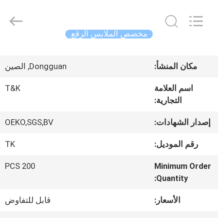
2026
T&K
Garment
Accessories
مخصص الملابس الرقع
Co.,Ltd.
All
منزل
Rights
Reserved.
مكان المنشأ:
Dongguan, الصين
المنتجات
اسم العلامة
T&K
التجارية:
حول
إصدار الشهادات:
OEKO,SGS,BV
بنا
رقم الموديل:
TK
200 PCS
Minimum Order
جولة
Quantity:
في
الأسعار:
قابل للتفاوض