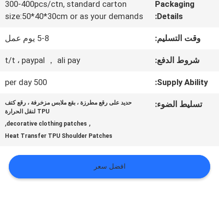
المعمل
300-400pcs/ctn, standard carton
Packaging
size:50*40*30cm or as your demands
Details:
ضبط
وقت التسليم:
5-8 يوم عمل
الجودة
شروط الدفع:
t/t ، paypal ， ali pay
500 per day
Supply Ability:
اتصل
تسليط الضوء:
حديد على رقع مطرزة ، بقع ملابس مزخرفة ، رقع كتف
TPU لنقل الحرارة
بنا
,
,
decorative clothing patches
Heat Transfer TPU Shoulder Patches
أخبار
افضل سعر
جميع
القضايا