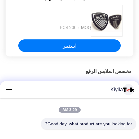
200 PCS
MOQ：
استمر
مخصص الملابس الرقع
تصميم مخصص لطباعة نقل الحرارة الملصق العلامة الملصق عالية
Kiyila
الحجر الرخمي شعار المكواة على للقمصان قبعات DIY كريستال
ملصق سليكوني ملصق قابل للغسيل ملصقات فرشاة أسنان سليكونية
3:29 AM
شعار 3D المصبوغ يلمع الملابس الحديدية الحرارية شارة المطاط
Good day, what product are you looking for?
السيليكونية لتحويل الحرارة