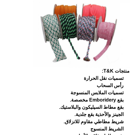
منتجات T&K:
تسميات نقل الحرارة
رأس السحاب
تسميات الملابس المنسوجة
بقع Emboridery مخصصة.
بقع مطاط السيليكون والبلاستيك.
الجينز والأحذية بقع جلدية.
شريط مطاطي مقاوم للانزلاق.
الشريط المنسوج