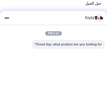
حبل الحبل
شعار مخصص وغير-- زلة سيليكون مطاطا الشريط للملابس معطف
Kiyila
سترة
عالية مثابرة 3 سنتيمتر غير مرنة الحبل شقة النايلون الحبل أوم / أودم
5:42 PM
متوافرة
Good day, what product are you looking for?
100٪ البوليستر / النايلون محبوك مطوي الشريط المرن مع شعار تنقش
فئات شعبية
جميع
مطرز بقع مخصصة
مخصص الملابس الرقع
نقل الحرارة تسميات 
طابعة الشاشة
الملابس