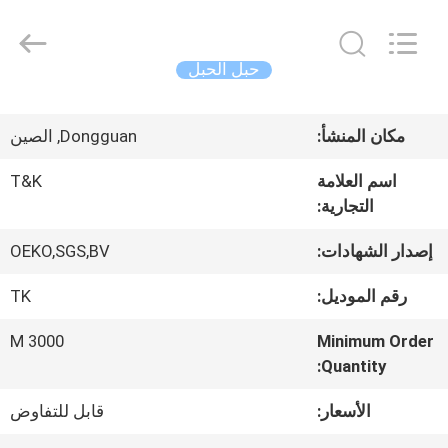
2026
T&K
Garment
Accessories
حبل الحبل
Co.,Ltd.
All
منزل
Rights
Reserved.
مكان المنشأ:
Dongguan, الصين
المنتجات
اسم العلامة
T&K
التجارية:
حول
إصدار الشهادات:
OEKO,SGS,BV
بنا
رقم الموديل:
TK
3000 M
Minimum Order
جولة
Quantity:
في
الأسعار:
قابل للتفاوض