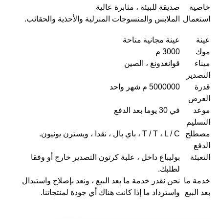
خاصية
صديقة للبيئة ، مثابرة عالية
استعمال
الملابس والمنسوجات المنزلية والأحذية والحقائب.
عينة
عينة مجانية متاحة
موك
3000 م
ميناء
قوانغدونغ ، الصين
التصدير
قدرة
5000000 م شهر واحد
العرض
موعد
في 30 يوما بعد الدفع
التسليم
مصطلح
T / T ، L / C ، باي بال ، نقدا ، ويسترن يونيون.
الدفع
التعبئة
بوليباغ داخل ، علبة كرتون التصدير خارج أو وفقا
لطلبك.
خدمة ما
نحن نقدر خدمة ما بعد البيع ، ونعد بإصلاح واستبدال
بعد البيع
واسترداد ما إذا كانت هناك أي جودة لمنتجاتنا.