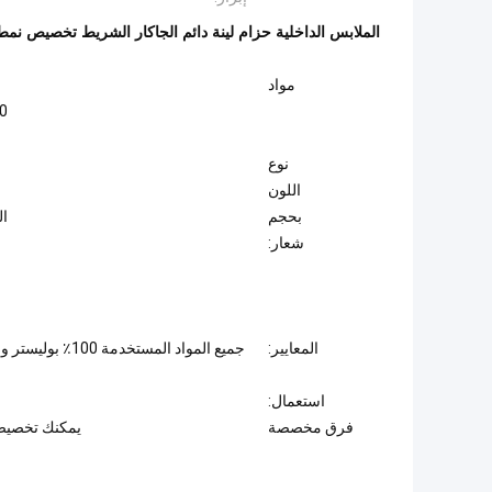
الملابس الداخلية حزام لينة دائم الجاكار الشريط تخصيص ن
مواد
2.550 رطل
نوع
اللون
بحجم
الس
شعار:
المعايير:
جميع المواد المست
استعمال:
فرق مخصصة
يمكنك تخصيص أ