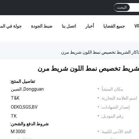
البحث
جميع القضايا
أخبار
اتصل بنا
ضبط الجودة
جولة في الم
 الجاكار الشريط تخصيص نمط اللون شريط مرن
ار الشريط تخصيص نمط اللون شريط مرن
تفاصيل المنتج:
مكان المنشأ:
Dongguan, الصين
اسم العلامة التجارية:
T&K
إصدار الشهادات:
OEKO,SGS,BV
رقم الموديل:
TK
شروط الدفع والشحن:
الحد الأدنى لكمية:
3000 M