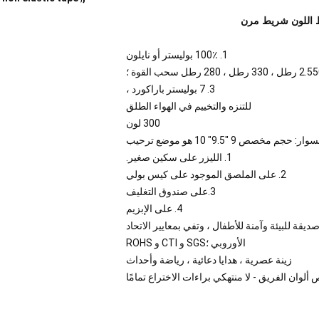
مط اللون شريط مرن
1. 100٪ بوليستر أو نايلون
 ، 330 رطل ، 280 رطل سحب القوة ؛
3. 7 بوليستر باراكورد ،
للتنزه والتخييم في الهواء الطلق
300 لون
وار: حجم مخصص 9 "9.5" 10 هو موضع ترحيب
1. الليزر على سكين صغير.
2. على الملصق الموجود على كيس بولي
3.على صندوق التغليف
4. على الإبزيم
خدمة 100٪ بوليستر وصديقة للبيئة وآمنة للأطفال ، وتفي بمعايير الاتحاد
الأوروبي ؛SGS و CTI و ROHS
زينة عصرية ، هدايا دعائية ، رياضة وأحداث
لوان الفريق - لا منتهكي براءات الاختراع تمامًا