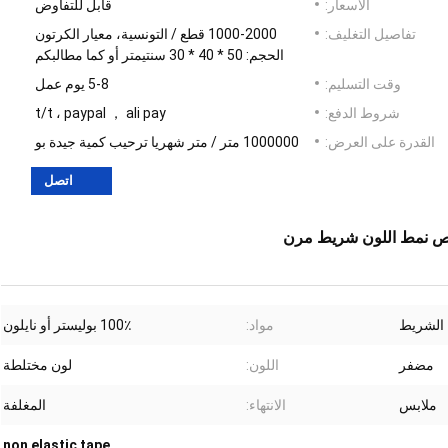
الأسعار:
قابل للتفاوض
تفاصيل التغليف:
1000-2000 قطع / التونسية، معيار الكرتون
الحجم: 50 * 40 * 30 سنتيمتر أو كما مطالبكم
وقت التسليم:
5-8 يوم عمل
شروط الدفع:
t/t ، paypal ， ali pay
القدرة على العرض:
1000000 متر / متر شهريا ترحيب كمية جيدة بو
اتصل
صيص نمط اللون شريط مرن
 الشريط
مواد:
100٪ بوليستر أو نايلون
مضفر
اللون:
لون مختلطة
ملابس
الانتهاء:
المغلفة
non elastic tape
,
,