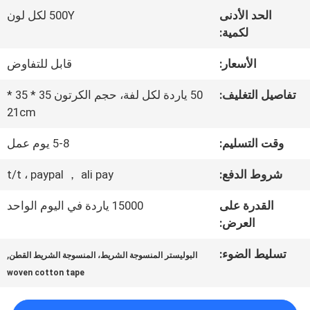
المعمل
الحد الأدنى
500Y لكل لون
لكمية:
ضبط
الأسعار:
قابل للتفاوض
الجودة
تفاصيل التغليف:
50 ياردة لكل لفة، حجم الكرتون 35 * 35 *
21cm
اتصل
وقت التسليم:
5-8 يوم عمل
بنا
شروط الدفع:
t/t ، paypal ， ali pay
القدرة على
15000 ياردة في اليوم الواحد
أخبار
العرض:
تسليط الضوء:
,
البوليستر المنسوجة الشريط، المنسوجة الشريط القطن
جميع
woven cotton tape
القضايا