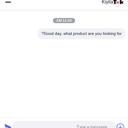
Kiyila
مخصص اليوغا رياضة الجاكار مطاطا باند سيليكون شاشة الطباعة
للملابس الداخلية
12:44 AM
OEKO حذاء جاكار / جاكيتات ملونة مطاطية باند 1 سم 2 سم 3 سم
Good day, what product are you looking for?
حسب الطلب
فئات شعبية
جميع
مطرز بقع مخصصة
مخصص الملابس الرقع
نقل الحرارة تسميات 
طابعة الشاشة
الملابس
ملصقات مطاط 
شارات TPU عالية 
السيليكون
التردد ثلاثية الأبعاد
المنسوجة تسميات 