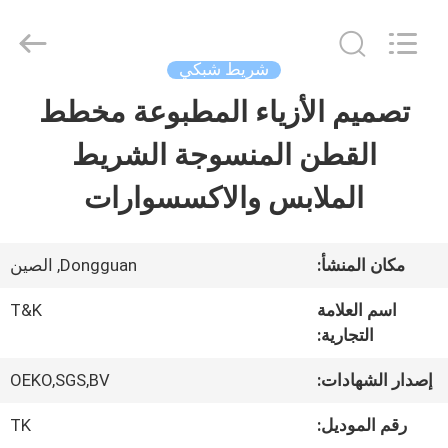
2026
T&K
Garment
Accessories
شريط شبكي
Co.,Ltd.
All
منزل
تصميم الأزياء المطبوعة مخطط
Rights
Reserved.
القطن المنسوجة الشريط
المنتجات
الملابس والاكسسوارات
حول
مكان المنشأ:
Dongguan, الصين
بنا
اسم العلامة
T&K
التجارية:
جولة
إصدار الشهادات:
OEKO,SGS,BV
في
رقم الموديل:
TK