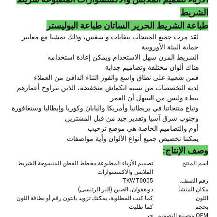
الشريط
طباعة الشريط الحرير الساتان طباعة البوليستر
لقد مرت جميع المنتجات بنفايات و سغس، وذلك تمشيا مع معايير
حماية البيئة الأوروبية
الشريط المرن سهل الاستخدام ويمكن إعادة استخدامه
هناك ألوان مختلفة وتصاميم جذابة
فمن شعبية على نطاق واسع والفوز الثناء الدافئ من العملاء
لديه التخصصات من نسبة انكماش منخفضة، الذين تتراوح أعمارهم
ببطء وليس من السهل أن العمر
وتباع منتجاتنا في بريطانيا وأمريكا واليابان وكوريا وإيطاليا وسنغافورة
وجنوب شرق آسيا وتقدير جيد من قبل المشترين
أوم والتصاميم الخاصة هي موضع ترحيب
يمكننا تخصيص جميع أنواع الألوان وأية مواصفات
وصف الإنتاج:
اسم المنتج
تصميم الأزياء المطبوعة مخطط القطن المنسوجة الشريط
الملابس والاكسسوارات
رقم الصنف.
TKWT0005
مكان المنشأ
دونغقوان، الصين (البر الرئيسى)
اللون
كما كنت المطلوبة، يمكنك تزويد بانتون رقم أو بطاقة اللون
بحجم
كما طلبت
OEM وتصنيع التصميم
حر