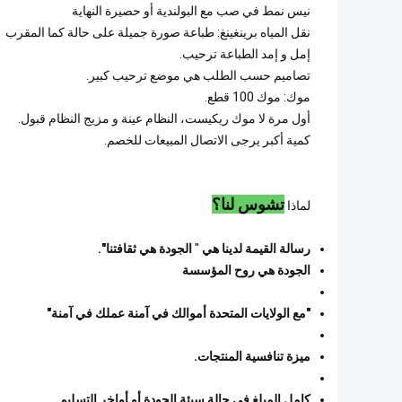
نيس نمط في صب مع البولندية أو حصيرة النهاية
نقل المياه برينغينغ: طباعة صورة جميلة على حالة كما المقرب
إمل و إمد الطباعة ترحيب.
تصاميم حسب الطلب هي موضع ترحيب كبير.
موك: موك 100 قطع.
أول مرة لا موك ريكيست، النظام عينة و مزيج النظام قبول.
كمية أكبر يرجى الاتصال المبيعات للخصم.
تشوس لنا؟
لماذا
رسالة القيمة لدينا هي
"
الجودة هي ثقافتنا".
الجودة هي روح المؤسسة
"مع الولايات المتحدة أموالك في آمنة عملك في آمنة"
ميزة تنافسية المنتجات.
كامل المبلغ في حالة سيئة الجودة أو أواخر التسليم.