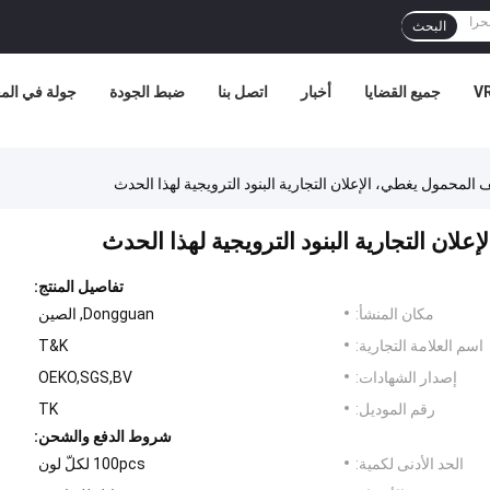
البحث
جميع القضايا
أخبار
اتصل بنا
ضبط الجودة
جولة في الم
المحمول يغطي، الإعلان التجارية البنود الترويجية لهذا الحدث
ان التجارية البنود الترويجية لهذا الحدث
تفاصيل المنتج:
مكان المنشأ:
Dongguan, الصين
اسم العلامة التجارية:
T&K
إصدار الشهادات:
OEKO,SGS,BV
رقم الموديل:
TK
شروط الدفع والشحن:
الحد الأدنى لكمية:
100pcs لكلّ لون