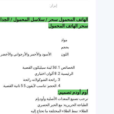
إبراز:
الهاتف المحمول سحر / سلاسل المحمول / الجدار 
سحر الهاتف المحمول
مواد
بحجم
اللون
الأسود والأحمر والأرجواني والأخضر 
الخصائص
1. 3d لينة سيليكون القضية
الرئيسية
2. 8 ألوان اختياري
3. رائحة الشوكولاته رائحة
4. الحجم: تناسب لآيفون 5 5 ثانية القضية
أوم أودم تصميم:
نرحب تصنيع المعدات الأصلية وأوديإم
الطباعة الحريرية: مع الحبر الحصري
الطلاء: نمط الطلاء المختلفة ما تحتاج إليه