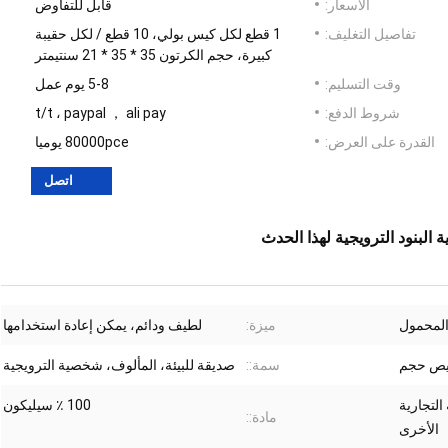
الأسعار:
قابل للتفاوض
تفاصيل التغليف:
1 قطع لكل كيس بولي، 10 قطع / لكل حقيبة
كبيرة، حجم الكرتون 35 * 35 * 21 سنتيمتر
وقت التسليم:
5-8 يوم عمل
شروط الدفع:
t/t ، paypal ， ali pay
القدرة على العرض:
80000pce يوميا
اتصل
البنود الترويجية لهذا الحدث
المحمول
ميزة:
لطيف ودائم، يمكن إعادة استخدامها
ص حجم
سمة::
صديقة للبيئة، المألوف، شخصية الترويجية
لامة التجارية
100 ٪ سيليكون
مادة::
الأخرى