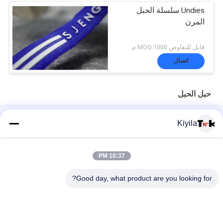
Undies سلسلة الحبل
المرن
قابل للتفاوض MOQ:1000 م
اتصال
حبل الحبل
شعار مخصص وغير-- زلة سيليكون مطاطا الشريط للملابس معطف
Kiyila
سترة
عالية مثابرة 3 سنتيمتر غير مرنة الحبل شقة النايلون الحبل أوم / أودم
10:37 PM
متوافرة
Good day, what product are you looking for?
100٪ البوليستر / النايلون محبوك مطوي الشريط المرن مع شعار تنقش
فئات شعبية
جميع