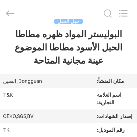
2026
T&K
Garment
Accessories
حبل الحبل
Co.,Ltd.
All
منزل
البوليستر المواد ظهره مطاطا
Rights
Reserved.
الحبل الأسود مطاطا الموضوع
المنتجات
عينة مجانية المتاحة
حول
مكان المنشأ:
Dongguan, الصين
بنا
اسم العلامة
T&K
التجارية:
جولة
إصدار الشهادات:
OEKO,SGS,BV
في
رقم الموديل:
TK