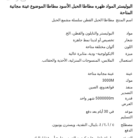
البوليستر المواد ظهره مطاطا الحبل الأسود مطاطا الموضوع عينة مجانية
المتاحة
اسم المنتج
مطاطا الحبل القطن سلسلة مشمع الحبل
مواد
البوليستر والنايلون والقطن، الخ.
شعار
تخصيص أو لدينا نمط جاهزة
اللون
ألوان مختلفة متاحة
ميزة
الايكولوجية-- ودية، مثابرة عالية
استعمال
الملابس، المنسوجات المنزلية، الأحذية والحقائب.
عينة
عينة مجانية متاحة
موك
3000M
منفذ
قوانغدونغ، الصين
التصدير
قدرة
5000000m شهر واحد
العرض
موعد
في 30 أيام بعد دفع
التسليم
مصطلح
t / t، l / c، بايبال، النقدية، ويسترن يونيون.
الدفع