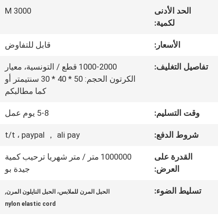
المعمل
الحد الأدنى
3000 M
لكمية:
ضبط
الأسعار:
قابل للتفاوض
الجودة
تفاصيل التغليف:
1000-2000 قطع / التونسية، معيار
الكرتون الحجم: 50 * 40 * 30 سنتيمتر أو
كما مطالبكم
اتصل
وقت التسليم:
5-8 يوم عمل
بنا
شروط الدفع:
t/t ، paypal ， ali pay
أخبار
القدرة على
1000000 متر / متر شهريا ترحيب كمية
العرض:
جيدة بو
جميع
تسليط الضوء:
,
الحبل المرن للملابس، الحبل النايلون المرن
nylon elastic cord
القضايا