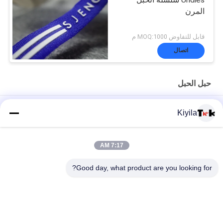
المرن
قابل للتفاوض MOQ:1000 م
اتصال
حبل الحبل
شعار مخصص وغير-- زلة سيليكون مطاطا الشريط للملابس معطف
Kiyila
سترة
عالية مثابرة 3 سنتيمتر غير مرنة الحبل شقة النايلون الحبل أوم / أودم
7:17 AM
متوافرة
Good day, what product are you looking for?
100٪ البوليستر / النايلون محبوك مطوي الشريط المرن مع شعار تنقش
فئات شعبية
جميع