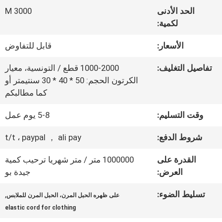
المعمل
الحد الأدنى
3000 M
لكمية:
ضبط
الأسعار:
قابل للتفاوض
الجودة
تفاصيل التغليف:
1000-2000 قطع / التونسية، معيار
الكرتون الحجم: 50 * 40 * 30 سنتيمتر أو
كما مطالبكم
اتصل
وقت التسليم:
5-8 يوم عمل
بنا
شروط الدفع:
t/t ، paypal ， ali pay
أخبار
القدرة على
1000000 متر / متر شهريا ترحيب كمية
العرض:
جيدة بو
جميع
تسليط الضوء:
,
على ظهره الحبل المرن، الحبل المرن للملابس
elastic cord for clothing
القضايا