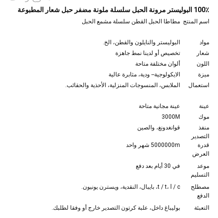
100٪ البوليستر مرونة الحبل سلسلة ملونة مضفر حبل شعار المطبوعة
اسم المنتج
مطاطا الحبل القطن سلسلة مشمع الحبل
مواد
البوليستر والنايلون والقطن، الخ.
شعار
تخصيص أو لدينا نمط جاهزة
اللون
ألوان مختلفة متاحة
ميزة
الايكولوجية-- ودية، مثابرة عالية
استعمال
الملابس، المنسوجات المنزلية، الأحذية والحقائب.
عينة
عينة مجانية متاحة
موك
3000M
منفذ
قوانغدونغ، والصين
التصدير
قدرة
5000000m شهر واحد
العرض
موعد
في 30 أيام بعد دفع
التسليم
مصطلح
t / t، l / c، بايبال، النقدية، ويسترن يونيون.
الدفع
التعبئة
بوليباغ داخل، علبة كرتون التصدير خارج أو وفقا لطلبك.