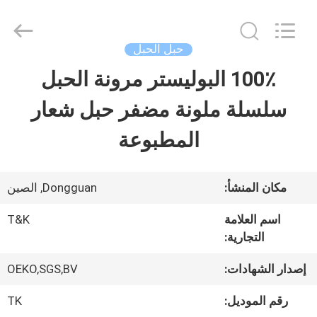
2026
T&K
Garment
Accessories
حبل الحبل
Co.,Ltd.
All
منزل
100٪ البوليستر مرونة الحبل
Rights
Reserved.
سلسلة ملونة مضفر حبل شعار
المنتجات
المطبوعة
حول
مكان المنشأ:
Dongguan, الصين
بنا
اسم العلامة
T&K
التجارية:
جولة
إصدار الشهادات:
OEKO,SGS,BV
في
رقم الموديل:
TK