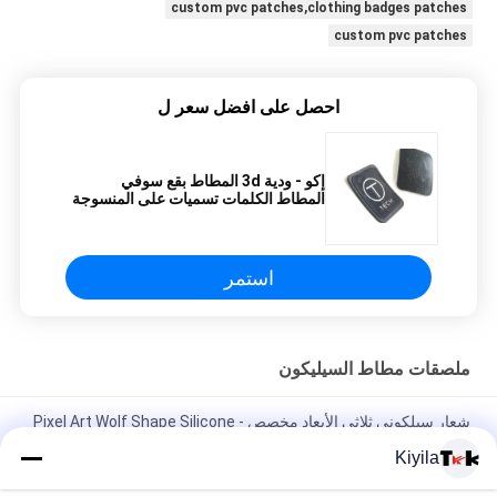
custom pvc patches,clothing badges patches
custom pvc patches
احصل على افضل سعر ل
إكو - ودية 3d المطاط بقع سوفي
المطاط الكلمات تسميات على المنسوجة
التصحيح
استمر
ملصقات مطاط السيليكون
شعار سيلكوني ثلاثي الأبعاد مخصص - Pixel Art Wolf Shape Silicone
Heat Transfer Patch للملابس
Kiyila
شارات السيليكون بالجملة المخصصة - الرسوم الكرتونية الحيوان /