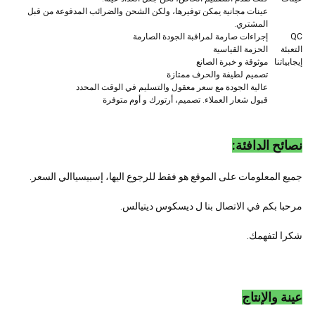
عينات مجانية يمكن توفيرها، ولكن الشحن والضرائب المدفوعة من قبل
المشتري.
QC
إجراءات صارمة لمراقبة الجودة الصارمة
التعبئة
الحزمة القياسية
إيجابياتنا
موثوقة و خبرة الصانع
تصميم لطيفة والحرف ممتازة
عالية الجودة مع سعر معقول والتسليم في الوقت المحدد
قبول شعار العملاء. تصميم، أرتورك و أوم متوفرة
نصائح الدافئة:
جميع المعلومات على الموقع هو فقط للرجوع اليها، إسبيسياالي السعر.
مرحبا بكم في الاتصال بنا ل ديسكوس ديتيالس.
شكرا لتفهمك.
عينة والإنتاج