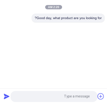
شعار العلامة التجارية البقع للملابس حقيبة ظهر تزيين قبعة
2:20 AM
غسيل 3D الستامبل الديكورية السيليكون غير سامة، عديمة الرائحة
Good day, what product are you looking for?
والتحلل البيولوجي
فئات شعبية
جميع
مطرز بقع مخصصة
مخصص الملابس الرقع
نقل الحرارة تسميات 
طابعة الشاشة
الملابس
ملصقات مطاط 
شارات TPU عالية 
السيليكون
التردد ثلاثية الأبعاد
المنسوجة تسميات 
بقع جلدية مزخرفة
طلب اقتباس
الملابس