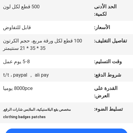
المعمل
الحد الأدنى
500 قطع لكل لون
لكمية:
ضبط
الأسعار:
قابل للتفاوض
الجودة
تفاصيل التغليف:
100 قطع لكل ورقة مربع، حجم الكرتون
35 * 35 * 21 سنتيمتر
اتصل
وقت التسليم:
5-8 يوم عمل
بنا
شروط الدفع:
t/t ، paypal ， ali pay
القدرة على
8000pce يوميا
أخبار
العرض:
تسليط الضوء:
,
مخصص بقع البلاستيكية، الملابس شارات الرقع
جميع
clothing badges patches
القضايا