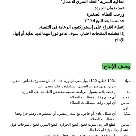
اتفاقية السرية "العقد السري للأعمال"
عقد ضمان الجودة.
ورحب النظام الصغيرة.
خدمة ما بعد البيع 24 * 7
إعطاء اقتراح على إنستوركتيون الرعاية في التنمية.
إذا فشلت المنتجات اختبار، سوف ندعو فورا مهما لدينا بداية أو إنهاء
الإنتاج.
وصف الإنتاج:
مواد
100٪ قطن، 100٪ بوليستر، نايلون، حك، قماش منسوج، قماش، شعر،
حرير، بولي كلوريد الفينيل، سيليكون، جلد، معدن، إتك
بند
رخيصة بلاستيسول الرياضة تصميم مخصص الطباعة نقل الحرارة
بحجم
أي حجم وفقا لمتطلبات العملاء
أساس
أي لون، وفقا لمتطلبات العملاء
اللون
شكل
أي شكل عادي أو خاص، مع شعار تنقش، أو المطبوعة، وهلم جرا وفقا
لمتطلبات العملاء.
أساس
قطع الباردة، يموت قطع، قطع الحرارة، قطع الليزر، قطع بالموجات فوق
التشطيب
الصوتية أو كما طلبك.
عينات
كنت نقدم التصميم الخاص، نحن جعل العداد عينة.