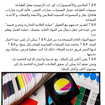
T & K الملابس والاكسسوارات كو.، لت الرئيسية تفعل الطباعة
تسميات الطباعة، غسل التسميات، شارات الحقن، عالية التردد شارات،
هاغتاغ، نقل و المنسوجة التسمية للملابس والأمتعة والقبعات و الأحذية
الصناعة.
T & K لتقديم خدمتهم مع العقول "حماية العلامة التجارية وتعزيز قيمته"،
نحن جيدة في جعل ديتيال من المواد الخام، تيشينك، عملية العمل وهلم
جرا.
جميع المواد الخام المستخدمة من قبل T & K يمكن أن تلبي جيدا اختبار
البيئة، T & K متابعة جيدا العمليات القياسية للقيام بكل منتج، و T & K
لديها التميز فريق خدمة العملاء، لذلك إذا كنت تعطينا فرص، يمكنك وي
خدمتها.
T & K يعني أعلى إلى الملك، مع خدمتنا واختيار الذكية الخاصة بك،
ونحن نعتقد أننا يمكن أن يحقق العلامات التجارية الخاصة بك إلى
مستوى أعلى وأعلى للملك.