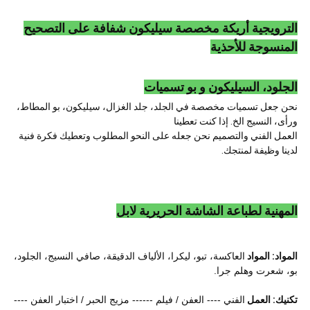
الترويجية أريكة مخصصة سيليكون شفافة على التصحيح
المنسوجة للأحذية
الجلود، السيليكون و بو تسميات
نحن جعل تسميات مخصصة في الجلد، جلد الغزال، سيليكون، بو المطاط،
ورأى، النسيج الخ. إذا كنت تعطينا
العمل الفني والتصميم نحن جعله على النحو المطلوب وتعطيك فكرة فنية
لدينا وظيفة لمنتجك.
المهنية لطباعة الشاشة الحريرية لابل
المواد: المواد
العاكسة، تبو، ليكرا، الألياف الدقيقة، صافي النسيج، الجلود،
بو، شعرت وهلم جرا.
تكنيك: العمل
الفني ---- العفن / فيلم ------ مزيج الحبر / اختبار العفن ----