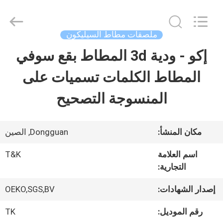
2026
T&K
Garment
Accessories
ملصقات مطاط السيليكون
Co.,Ltd.
All
منزل
إكو - ودية 3d المطاط بقع سوفي
Rights
Reserved.
المطاط الكلمات تسميات على
المنتجات
المنسوجة التصحيح
حول
مكان المنشأ:
Dongguan, الصين
بنا
اسم العلامة
T&K
التجارية:
جولة
إصدار الشهادات:
OEKO,SGS,BV
في
رقم الموديل:
TK