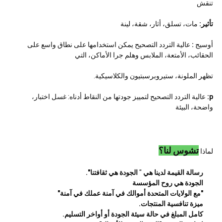
تنقش
تأثير:
مات، تسلق، أثار، شقة، لينة
أوسيج
:
عالية التردد التصحيح يمكن استخدامها على نطاق واسع على
الحقائب، الأمتعة، الملابس وهلم جرا الأماكن، التي
تظهر الملونة، ستيروبرسبتيون والكلاسيكية.
p:
عالية التردد التصحيح لتمييز جودتها من النقاط أدناه: غسل اختبار،
واضحة، البيئة
تشوس لنا؟
لماذا
رسالة القيمة لدينا هي
"
الجودة هي ثقافتنا".
الجودة هي روح المؤسسة
"مع الولايات المتحدة أموالك في آمنة عملك في آمنة"
ميزة تنافسية المنتجات.
كامل المبلغ في حالة سيئة الجودة أو أواخر التسليم.