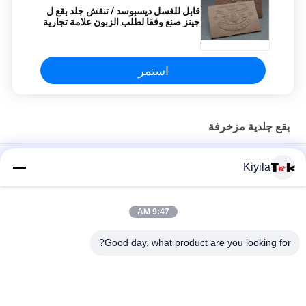
قابل للغسل ديسبوسد / تنقش جلد بقع ل
جينز صنع وفقا لطلب الزبون علامة تجارية
استمر
بقع جلدية مزخرفة
تخصيص العلامة المعلقة التصميم الجديد السعر المنخفض الملابس
Kiyila
الملحقات العلامة المعلقة لملابس
ملصقات تطريز كلاسيكية عالية مخصصة من المصنع لملابس الملابس
9:47 AM
بيع بالجملة طقم طلاء مخصص شعار 3D مرتفع ملابس ملابس للاستخدام
Good day, what product are you looking for?
في الملابس
فئات شعبية
جميع