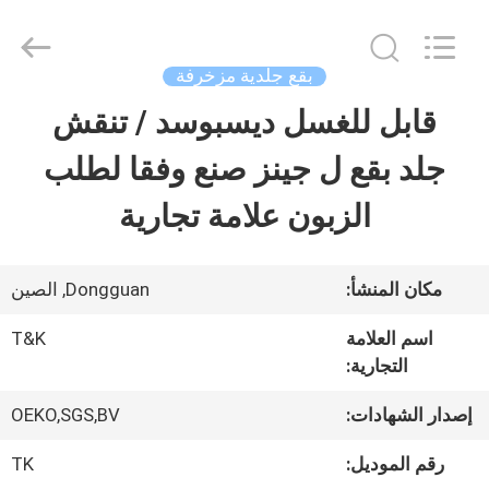
2026
T&K
Garment
Accessories
بقع جلدية مزخرفة
Co.,Ltd.
All
منزل
قابل للغسل ديسبوسد / تنقش
Rights
Reserved.
جلد بقع ل جينز صنع وفقا لطلب
المنتجات
الزبون علامة تجارية
حول
مكان المنشأ:
Dongguan, الصين
بنا
اسم العلامة
T&K
التجارية:
جولة
إصدار الشهادات:
OEKO,SGS,BV
في
رقم الموديل:
TK