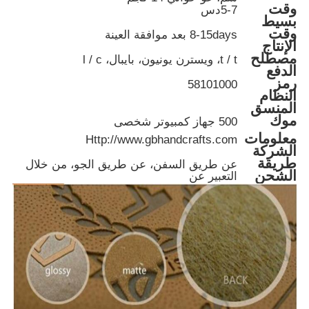
وقت
5-7دس
بسيط
وقت
8-15days بعد موافقة العينة
الإنتاج
مصطلح
t / t، ويسترن يونيون، بايبال، l / c
الدفع
رمز
58101000
النظام
المنسق
موك
500 جهاز كمبيوتر شخصى
معلومات
Http://www.gbhandcrafts.com
الشركة
طريقة
عن طريق السفن، عن طريق الجو، من خلال
الشحن
التعبير عن