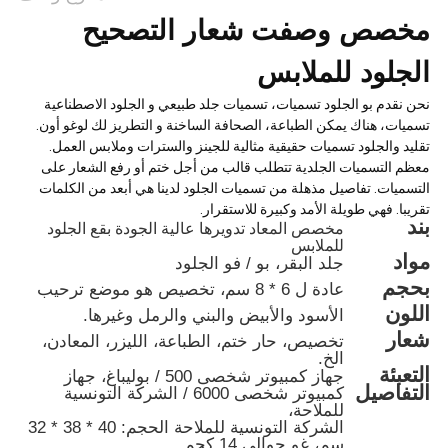
مخصص وصفت شعار التصحيح
الجلود للملابس
نحن نقدم بو الجلود تسميات، تسميات جلد طبيعي و الجلود الاصطناعية
تسميات، هناك يمكن الطباعة، الصحافة الساخنة و التطريز لك لوغو أون.
تقليد والجلود تسميات حقيقية مثالية للجينز والسترات وملابس العمل.
معظم التسميات الجلدية تتطلب قالب من أجل ختم أو رفع الشعار على
التسميات. تفاصيل مذهلة من تسميات الجلود لدينا هي أبعد من الكلمات
تقريبا. فهي طويلة الأمد وكبيرة للاستقرار.
بند
مخصص المعاد تدويرها عالية الجودة بقع الجلود
للملابس
مواد
جلد البقر، بو / فو الجلود
بحجم
عادة ل 6 * 8 سم، تخصيص هو موضع ترحيب
اللون
الأسود والأبيض والبني والرمل وغيرها.
شعار
تخصيص، حار ختم، الطباعة، الليزر، المعادن،
الخ.
التعبئة
جهاز كمبيوتر شخصى 500 / بوليباغ، جهاز
التفاصيل
كمبيوتر شخصى 6000 / الشركة التونسية
للملاحة،
الشركة التونسية للملاحة الحجم: 40 * 38 * 32
سم، غو حوالي 14 كجم