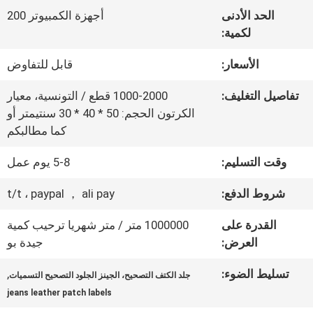
المعمل
الحد الأدنى
أجهزة الكمبيوتر 200
لكمية:
ضبط
الأسعار:
قابل للتفاوض
الجودة
تفاصيل التغليف:
1000-2000 قطع / التونسية، معيار
الكرتون الحجم: 50 * 40 * 30 سنتيمتر أو
كما مطالبكم
اتصل
وقت التسليم:
5-8 يوم عمل
بنا
شروط الدفع:
t/t ، paypal ， ali pay
أخبار
القدرة على
1000000 متر / متر شهريا ترحيب كمية
العرض:
جيدة بو
جميع
تسليط الضوء:
,
جلد الكتف التصحيح، الجينز الجلود التصحيح التسميات
jeans leather patch labels
القضايا