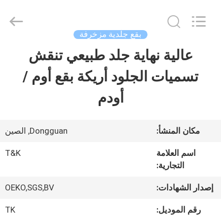
2026
T&K
Garment
Accessories
بقع جلدية مزخرفة
Co.,Ltd.
All
منزل
عالية نهاية جلد طبيعي تنقش
Rights
Reserved.
تسميات الجلود أريكة بقع أوم /
المنتجات
أودم
حول
مكان المنشأ:
Dongguan, الصين
بنا
اسم العلامة
T&K
التجارية:
جولة
إصدار الشهادات:
OEKO,SGS,BV
في
رقم الموديل:
TK