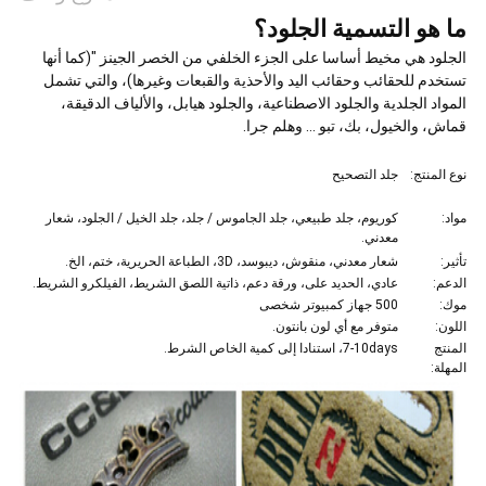
ما هو التسمية الجلود؟
الجلود هي مخيط أساسا على الجزء الخلفي من الخصر الجينز "(كما أنها
تستخدم للحقائب وحقائب اليد والأحذية والقبعات وغيرها)، والتي تشمل
المواد الجلدية والجلود الاصطناعية، والجلود هيابل، والألياف الدقيقة،
قماش، والخيول، بك، تبو ... وهلم جرا.
نوع المنتج:
جلد التصحيح
مواد:
كوريوم، جلد طبيعي، جلد الجاموس / جلد، جلد الخيل / الجلود، شعار
معدني.
تأثير:
شعار معدني، منقوش، ديبوسد، 3D، الطباعة الحريرية، ختم، الخ.
الدعم:
عادي، الحديد على، ورقة دعم، ذاتية اللصق الشريط، الفيلكرو الشريط.
موك:
500 جهاز كمبيوتر شخصى
اللون:
متوفر مع أي لون بانتون.
المنتج
7-10days، استنادا إلى كمية الخاص الشرط.
المهلة: