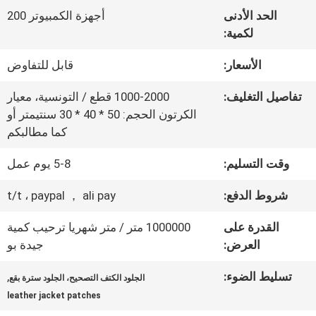
المعمل
الحد الأدنى
أجهزة الكمبيوتر 200
لكمية:
ضبط
الأسعار:
قابل للتفاوض
الجودة
تفاصيل التغليف:
1000-2000 قطع / التونسية، معيار
الكرتون الحجم: 50 * 40 * 30 سنتيمتر أو
كما مطالبكم
اتصل
وقت التسليم:
5-8 يوم عمل
بنا
شروط الدفع:
t/t ، paypal ， ali pay
أخبار
القدرة على
1000000 متر / متر شهريا ترحيب كمية
العرض:
جيدة بو
جميع
تسليط الضوء:
,
الجلود الكتف التصحيح، الجلود سترة بقع
leather jacket patches
القضايا