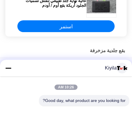
عالية نهاية جلد طبيعي تنقش تسميات
الجلود أريكة بقع أوم / أودم
استمر
بقع جلدية مزخرفة
تخصيص العلامة المعلقة التصميم الجديد السعر المنخفض الملابس
Kiyila
الملحقات العلامة المعلقة لملابس
ملصقات تطريز كلاسيكية عالية مخصصة من المصنع لملابس الملابس
10:26 AM
بيع بالجملة طقم طلاء مخصص شعار 3D مرتفع ملابس ملابس للاستخدام
Good day, what product are you looking for?
في الملابس
فئات شعبية
جميع