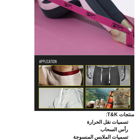
منتجات T&K:
تسميات نقل الحرارة
رأس السحاب
تسميات الملابس المنسوجة