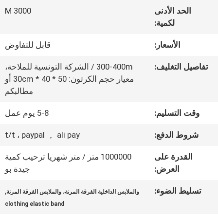
المعمل
الحد الأدنى
3000 M
لكمية:
ضبط
الأسعار:
قابل للتفاوض
الجودة
تفاصيل التغليف:
300-400m / الشركة التونسية للملاحة،
معيار حجم الكرتون: 50 * 40 * 30cm أو
مطالبكم
اتصل
وقت التسليم:
5-8 يوم عمل
بنا
شروط الدفع:
t/t ، paypal ， ali pay
أخبار
القدرة على
1000000 متر / متر شهريا ترحيب كمية
العرض:
جيدة بو
جميع
تسليط الضوء:
,
والملابس الداخلية الفرقة المرنة، والملابس الفرقة المرنة
clothing elastic band
القضايا