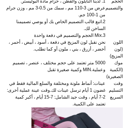
الحجم
1. لدينا النايلون والقطن ، حزام مادة البوليستر.
والتصميم
عرض من 3-110 مم ، سمك من 0.5-3 مم ، وزن جرام
من 1-100 جم.
2.اتبع قالب التصميم الخاص بك أو يوصي تصميمنا
الساخن لك.
3.Mix الحجم والتصميم في دفعة واحدة
اللون
نحن نقبل لون المزيج في دفعة ، أسود ، أبيض ، أحمر ،
(لون
أخضر ، أزرق ، بني ، ملون أو كما تطلب.
المزيج)
موك
5000 متر تعتمد على حجم مختلف ، عنصر ، تصميم
(الكمية
وعملية.MIN وكمية صغيرة تقبل
الصغيرة)
وقت
عينات: أنماط ملونة ومختلفة والسلع المالية فقط في
التسليم
غضون 1 أيام ترسل عينات لك.وقت عينة عملية أخرى:
السريع
2-7 أيام ، وقت جيد الشامل: 7-15 أيام ، أكبر كمية
تعتمد على الكمية.