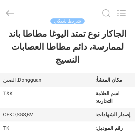
2026
T&K
Garment
Accessories
شريط شبكي
Co.,Ltd.
All
منزل
الجاكار نوع تمتد اليوغا مطاطا باند
Rights
Reserved.
لممارسة، دائم مطاطا العصابات
المنتجات
النسيج
حول
مكان المنشأ:
Dongguan, الصين
بنا
اسم العلامة
T&K
التجارية:
جولة
إصدار الشهادات:
OEKO,SGS,BV
في
رقم الموديل:
TK