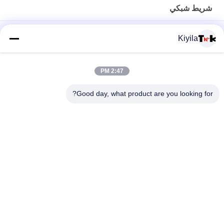
شريط شبكي
تخصيص مصنعين طباعة الشعار الملون شريط كتاب مرن جاكار مرن
Kiyila
مخصص اليوغا رياضة الجاكار مطاطا باند سيليكون شاشة الطباعة
للملابس الداخلية
2:47 PM
OEKO حذاء جاكار / جاكيتات ملونة مطاطية باند 1 سم 2 سم 3 سم
Good day, what product are you looking for?
حسب الطلب
فئات شعبية
جميع
مطرز بقع مخصصة
مخصص الملابس الرقع
نقل الحرارة تسميات 
طابعة الشاشة
الملابس